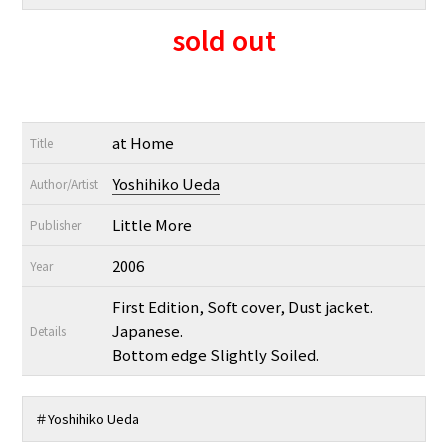
sold out
at Home
Title
Yoshihiko Ueda
Author/Artist
Little More
Publisher
2006
Year
First Edition, Soft cover, Dust jacket.
Japanese.
Details
Bottom edge Slightly Soiled.
＃
Yoshihiko Ueda