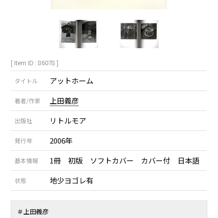
[ Item ID : 86078 ]
アットホーム
タイトル
上田義彦
著者/作家
リトルモア
出版社
2006年
発行年
1冊 初版 ソフトカバー カバー付 日本語
基本情報
地少ヨゴレ有
状態
＃
上田義彦