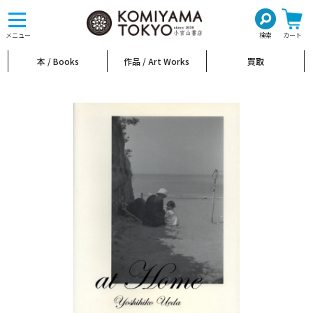
toggle
navigation
メニュー
検索
カート
本 / Books
作品 / Art Works
買取