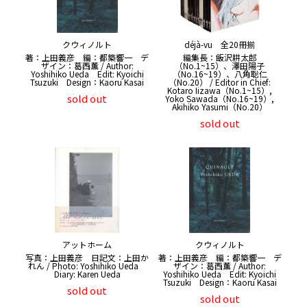
クウィノルト
déjà-vu 全20冊揃
著：上田義彦 編：都築響一 デ
編集長：飯沢耕太郎
ザイン：葛西薫 / Author:
（No.1~15）、澤田陽子
Yoshihiko Ueda Edit: Kyoichi
（No.16~19）、八角聡仁
Tsuzuki Design：Kaoru Kasai
（No.20） / Editor in Chief:
Kotaro Iizawa（No.1~15）,
sold out
Yoko Sawada（No.16~19）,
Akihiko Yasumi（No.20）
sold out
アットホーム
クウィノルト
写真：上田義彦 日記文：上田か
著：上田義彦 編：都築響一 デ
れん / Photo: Yoshihiko Ueda
ザイン：葛西薫 / Author:
Diary: Karen Ueda
Yoshihiko Ueda Edit: Kyoichi
Tsuzuki Design：Kaoru Kasai
sold out
sold out