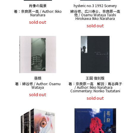
肖像の風景
hysteric no.3 1992 Scenery
著：奈良原一高 / Author: Ikko
綿谷修、広川泰士、奈良原一高
Narahara
他 / Osamu Wataya Taishi
Hirokawa Ikko Narahara
sold out
sold out
昼顔
王国 復刻版
著：綿谷修 / Author: Osamu
著：奈良原一高 解説：蔦谷典子
Wataya
/ Author: Ikko Narahara
Commentary: Noriko Tsutatani
sold out
sold out