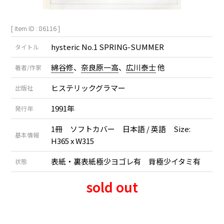
[ Item ID : 86116 ]
hysteric No.1 SPRING-SUMMER
タイトル
綿谷修
、
奈良原一高
、
広川泰士
他
著者/作家
ヒステリックグラマー
出版社
1991年
発行年
1冊 ソフトカバー 日本語 / 英語 Size:
基本情報
H365 x W315
表紙・裏表紙極少ヨゴレ有 背極少イタミ有
状態
sold out