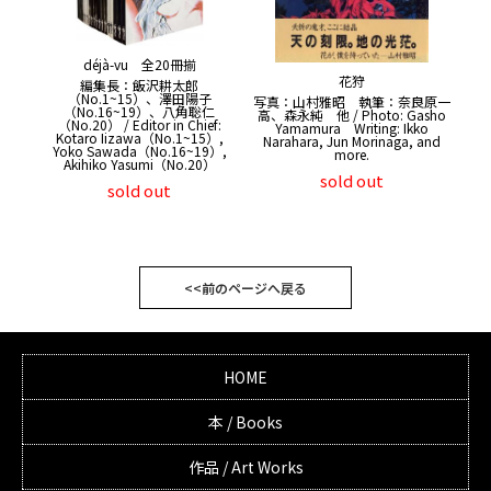
déjà-vu 全20冊揃
花狩
編集長：飯沢耕太郎
（No.1~15）、澤田陽子
写真：山村雅昭 執筆：奈良原一
（No.16~19）、八角聡仁
高、森永純 他 / Photo: Gasho
（No.20） / Editor in Chief:
Yamamura Writing: Ikko
Kotaro Iizawa（No.1~15）,
Narahara, Jun Morinaga, and
Yoko Sawada（No.16~19）,
more.
Akihiko Yasumi（No.20）
sold out
sold out
<<前のページへ戻る
HOME
本 / Books
作品 / Art Works