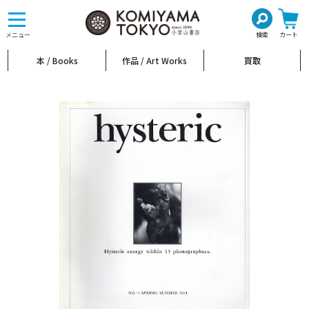
toggle
navigation
メニュー
検索
カート
本 / Books
作品 / Art Works
買取