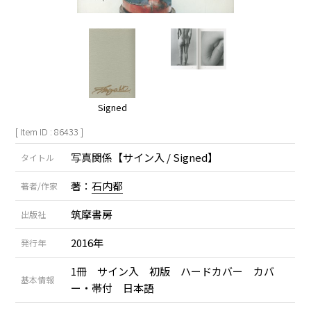
Signed
[ Item ID : 86433 ]
写真関係【サイン入 / Signed】
タイトル
著：
石内都
著者/作家
筑摩書房
出版社
2016年
発行年
1冊 サイン入 初版 ハードカバー カバ
基本情報
ー・帯付 日本語