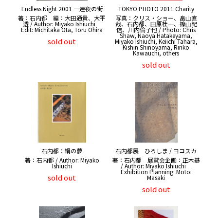
Endless Night 2001 ー連夜の街
TOKYO PHOTO 2011 Charity
著：石内都 編：大田通貴、大平
写真：クリス・ショー、畠山直
透 / Author: Miyako Ishiuchi
哉、石内都、田原桂一、篠山紀
Edit: Michitaka Ota, Toru Ohira
信、川内倫子他 / Photo: Chris
Shaw, Naoya Hatakeyama,
sold out
Miyako Ishiuchi, Keiichi Tahara,
Kishin Shinoyama, Rinko
Kawauchi, others
sold out
石内都：絹の夢
石内都展 ひろしま / ヨコスカ
著：石内都 / Author: Miyako
著：石内都 展覧会企画：正木基
Ishiuchi
/ Author: Miyako Ishiuchi
Exhibition Planning: Motoi
sold out
Masaki
sold out