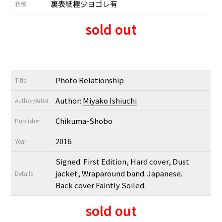
裏表紙極少ヨゴレ有
状態
sold out
Photo Relationship
Title
Author:
Miyako Ishiuchi
Author/Artist
Chikuma-Shobo
Publisher
2016
Year
Signed. First Edition, Hard cover, Dust
jacket, Wraparound band. Japanese.
Details
Back cover Faintly Soiled.
sold out