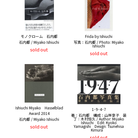
モノクローム 石内都
Frida by Ishiuchi
石内都 / Miyako Ishiuchi
写真：石内都 / Photo: Miyako
Ishiuchi
sold out
sold out
Ishiuchi Miyako Hasselblad
1･9･4･7
Award 2014
著：石内都 構成：山岸享子 装
丁：木村恒久 / Author: Miyako
石内都 / Miyako Ishiuchi
Ishiuchi Edit: Kyoko
sold out
Yamagishi Design: Tsunehisa
Kimura
sold out