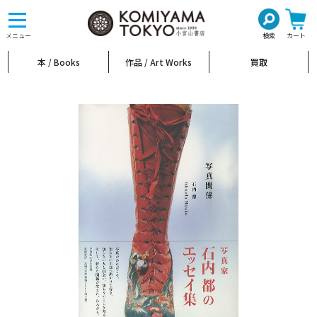
toggle
navigation
メニュー
検索
カート
本 / Books
作品 / Art Works
買取