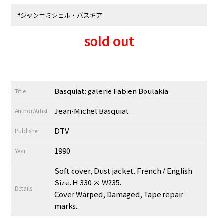
#
ジャン＝ミシェル・バスキア
sold out
Basquiat: galerie Fabien Boulakia
Title
Jean-Michel Basquiat
Author/Artist
DTV
Publisher
1990
Year
Soft cover, Dust jacket. French / English
Size: H 330 × W235.
Details
Cover Warped, Damaged, Tape repair
marks..