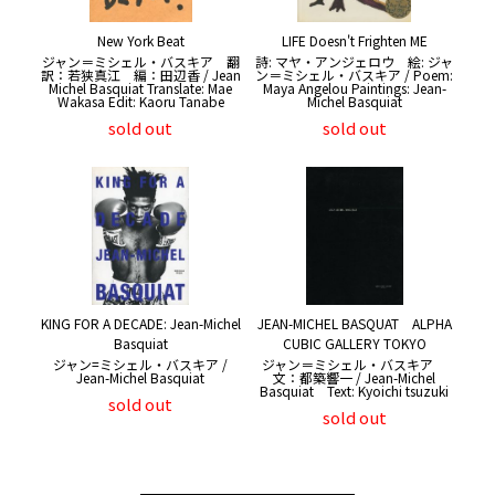
New York Beat
LIFE Doesn't Frighten ME
ジャン＝ミシェル・バスキア 翻
詩: マヤ・アンジェロウ 絵: ジャ
訳：若狭真江 編：田辺香 / Jean
ン＝ミシェル・バスキア / Poem:
Michel Basquiat Translate: Mae
Maya Angelou Paintings: Jean-
Wakasa Edit: Kaoru Tanabe
Michel Basquiat
sold out
sold out
KING FOR A DECADE: Jean-Michel
JEAN-MICHEL BASQUAT ALPHA
Basquiat
CUBIC GALLERY TOKYO
ジャン=ミシェル・バスキア /
ジャン＝ミシェル・バスキア
Jean-Michel Basquiat
文：都築響一 / Jean-Michel
Basquiat Text: Kyoichi tsuzuki
sold out
sold out