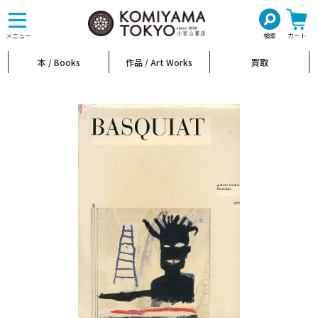
toggle
navigation
メニュー
検索
カート
本 / Books
作品 / Art Works
買取