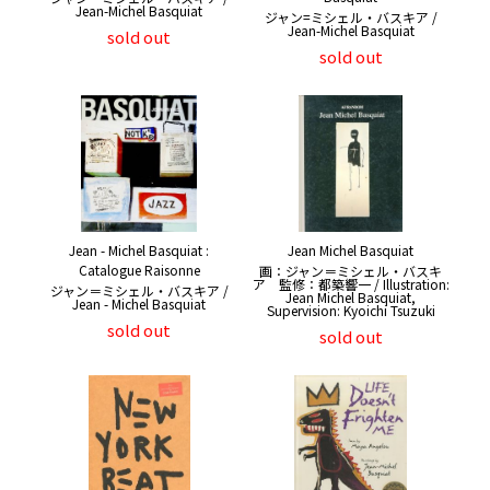
Jean-Michel Basquiat
ジャン=ミシェル・バスキア /
Jean-Michel Basquiat
sold out
sold out
Jean - Michel Basquiat :
Jean Michel Basquiat
Catalogue Raisonne
画：ジャン＝ミシェル・バスキ
ア 監修：都築響一 / Illustration:
ジャン＝ミシェル・バスキア /
Jean Michel Basquiat,
Jean - Michel Basquiat
Supervision: Kyoichi Tsuzuki
sold out
sold out