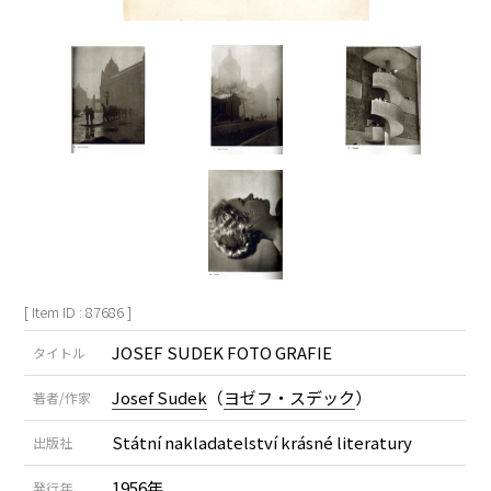
[ Item ID : 87686 ]
JOSEF SUDEK FOTO GRAFIE
タイトル
Josef Sudek
（
ヨゼフ・スデック
）
著者/作家
Státní nakladatelství krásné literatury
出版社
1956年
発行年