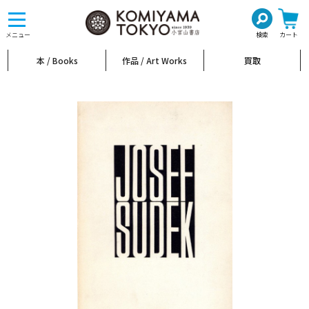
toggle
navigation
メニュー
検索
カート
本 / Books
作品 / Art Works
買取