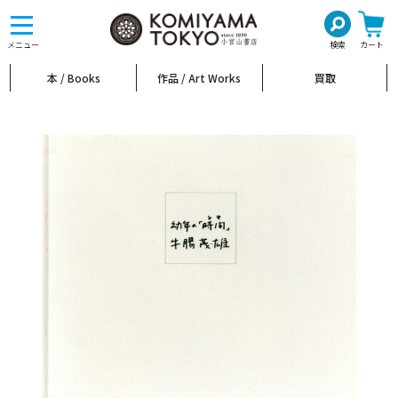
toggle
navigation
メニュー
検索
カート
本 / Books
作品 / Art Works
買取