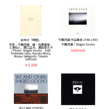
牛腸茂雄 作品集成 1946-1983
幼年の「時間」
牛腸茂雄 / Shigeo Gocho
写真：牛腸茂雄 編：佐藤嘉隆、
三浦和人、関口正夫、潮田登久子
sold out
/ Photo: Shigeo Gocho Edit:
Yoshitaka Sato, Kazuto Miura,
Masao Sekiguchi, Tokuko
Ushioda
￥5,500
SELF AND OTHERS