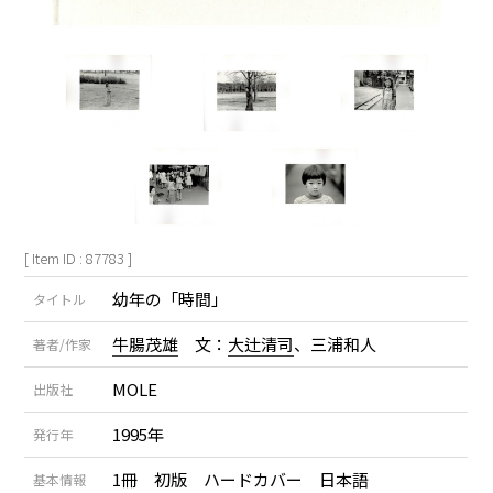
[ Item ID : 87783 ]
幼年の「時間」
タイトル
牛腸茂雄
文：
大辻清司
、三浦和人
著者/作家
MOLE
出版社
1995年
発行年
1冊 初版 ハードカバー 日本語
基本情報