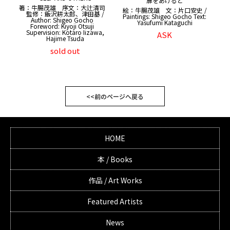
扉をあけると
著：牛腸茂雄 序文：大辻清司
絵：牛腸茂雄 文：片口安史 /
監修：飯沢耕太郎、津田基 /
Paintings: Shigeo Gocho Text:
Author: Shigeo Gocho
Yasufumi Kataguchi
Foreword: Kiyoji Otsuji
Supervision: Kotaro Iizawa,
ASK
Hajime Tsuda
sold out
<<前のページへ戻る
HOME
本 / Books
作品 / Art Works
Featured Artists
News