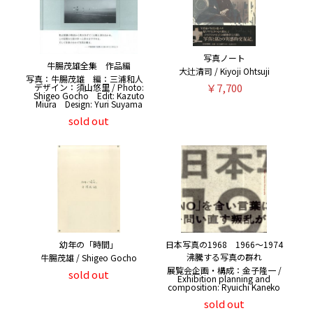
写真ノート
牛腸茂雄全集 作品編
大辻清司 / Kiyoji Ohtsuji
写真：牛腸茂雄 編：三浦和人
￥7,700
デザイン：須山悠里 / Photo:
Shigeo Gocho Edit: Kazuto
Miura Design: Yuri Suyama
sold out
幼年の「時間」
日本写真の1968 1966〜1974
沸騰する写真の群れ
牛腸茂雄 / Shigeo Gocho
展覧会企画・構成：金子隆一 /
sold out
Exhibition planning and
composition: Ryuichi Kaneko
sold out