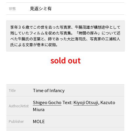
見返シミ有
状態
享年３６歳でこの世を去った写真家、牛腸茂雄が構想途中として
残していたフィルムを収めた写真集。「時間の厚み」について述
べた牛腸氏の言葉と、師であった大辻清司氏、写真家の三浦和人
氏による文章が巻末に収録。
sold out
Time of Infancy
Title
Shigeo Gocho
Text:
Kiyoji Otsuji
, Kazuto
Author/Artist
Miura
MOLE
Publisher