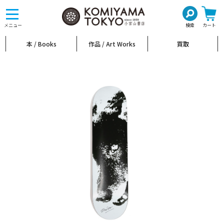
toggle
navigation
メニュー
検索
カート
本 / Books
作品 / Art Works
買取