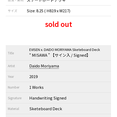
Size: 8.25 ( H819 x W217)
サイズ
sold out
EVISEN x. DAIDO MORIYAMA Sketeboard Deck
Title
“ MISAWA ” 【サイン入 / Signed】
Daido Moriyama
Artist
2019
Year
1 Works
Number
Handwriting Signed
Signature
Sketeboard Deck
Material