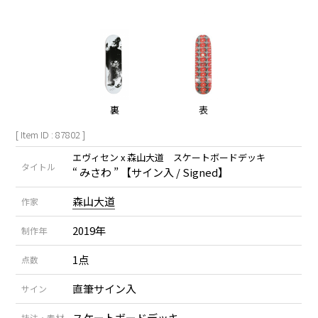
裏
表
[ Item ID : 87802 ]
エヴィセン x 森山大道 スケートボードデッキ
タイトル
“ みさわ ” 【サイン入 / Signed】
森山大道
作家
2019年
制作年
1点
点数
直筆サイン入
サイン
スケートボードデッキ
技法・素材