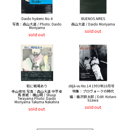
Daido hysteric No.4
BUENOS AIRES
写真：森山大道 / Photo: Daido
森山大道 / Daido Moriyama
Moriyama
sold out
sold out
街に戦場あり
déjà-vu No.14 1993年10月号
特集：プロヴォークの時代
寺山修司 写真：森山大道 中平卓
馬 表紙：横山明 / Shuuji
編：飯沢耕太郎 / Edit: Kotaro
Terayama Photo: Daido
Iizawa
Moriyama Takuma Nakahira
sold out
sold out