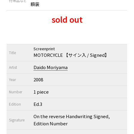
付帯品など
額装
sold out
Screenprint
Title
MOTORCYCLE 【サイン入 / Signed】
Daido Moriyama
Artist
2008
Year
1 piece
Number
Ed.3
Edition
On the reverse Handwriting Signed,
Signature
Edition Number