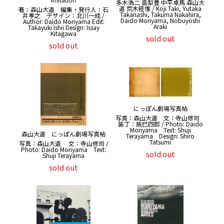
多木浩二 高梨豊 中平卓馬 森山大
道 荒木経惟 / Koji Taki, Yutaka
著：森山大道 編集・発行人：石
Takanashi, Takuma Nakahira,
井孝之 デザイン：北川一成 /
Daido Moriyama, Nobuyoshi
Author: Daido Moriyama Edit:
Araki
Takayuki Ishii Design: Issay
Kitagawa
sold out
sold out
にっぽん劇場写真帖
写真：森山大道 文：寺山修司
装丁：辰巳四郎 / Photo: Daido
Moriyama Text: Shuji
森山大道 にっぽん劇場写真帖
Terayama Design: Shiro
Tatsumi
写真：森山大道 文：寺山修司 /
Photo: Daido Moriyama Text:
sold out
Shuji Terayama
sold out