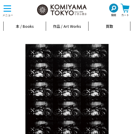
toggle
navigation
メニュー
検索
カート
本 / Books
作品 / Art Works
買取