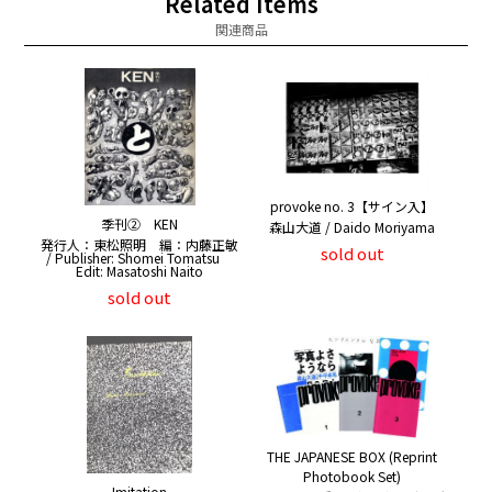
Related Items
関連商品
provoke no. 3【サイン入】
季刊② KEN
森山大道 / Daido Moriyama
発行人：東松照明 編：内藤正敏
sold out
/ Publisher: Shomei Tomatsu
Edit: Masatoshi Naito
sold out
THE JAPANESE BOX (Reprint
Photobook Set)
Imitation