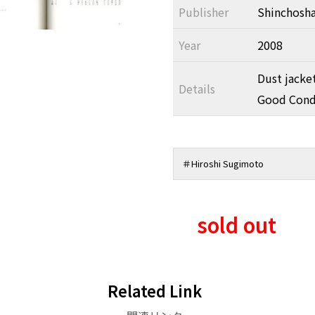
Publisher
Shinchosh
Year
2008
Dust jacke
Details
Good Condi
＃
Hiroshi Sugimoto
sold out
Related Link