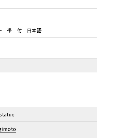
ー 帯 付 日本語
statue
ugimoto