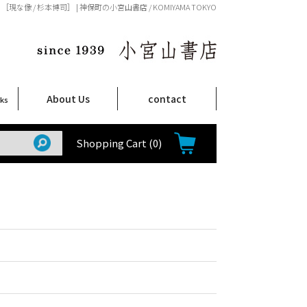
［現な像 / 杉本博司］ | 神保町の小宮山書店 / KOMIYAMA TOKYO
About Us
contact
oks
店舗案内
ご注文について
特定商取引法に関する表示
プライバシーポリシー
ム
取
て
て
て
Shop Infomation
How to Order
Shopping Cart
(0)