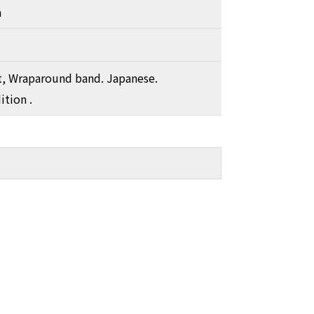
a
t, Wraparound band. Japanese.
tion .