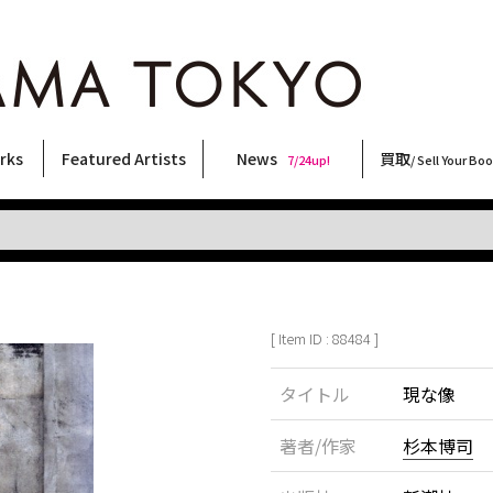
rks
Featured Artists
News
買取
7/24up!
/ Sell Your Bo
ィー
ート
ス
orks
稲嶺啓一(東風終)
村田言恵
丸岡和吾
Rico Casella
キム・ロートン
菅谷晋一
柴田亜美
内藤啓介
CHRIS
秋赤音
COOKIE
三島由紀夫
北島敬三
大西洋介
内藤ルネ
三島剛
林月光
天野タケル
森山大道
大類信
二本木里美
須藤昌人
佐伯俊男
横尾忠則
春川ナミオ
新着・おすすめ商品
フェア・イベント情報
お店からのお知らせ
買取ブログ
買取専用フォー
古書 / 古本の買
美術品の買取
出張買取につい
宅配買取につい
店頭買取につい
よくある質問
9/7up!
6/1up!
7/24up!
 ART LABEL
Keiichi Inamine(kochishun)
Kotoe Murata
Kazumichi Maruoka
(Babybrush)
Kim Laughton
Shinichi Sugaya
Ami Shibata
Keisuke Naito
CHRIS
AKIAKANE
野性爆弾くっきー！
Yukio Mishima
Keizo Kitajima
Yosuke Onishi
Rune Naito
Go Mishima
Gekko Hayashi
TAKERU AMANO
Daido Moriyama
Makoto Ohrui
Satomi Nihongi
Masato Sudo
Toshio Saeki
Tadanori Yokoo
Namio Harukawa
[ Item ID : 88484 ]
タイトル
現な像
著者/作家
杉本博司