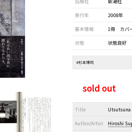
出版社
新潮社
発行年
2008年
基本情報
1冊 カバ
状態
状態良好
#
杉本博司
sold out
Title
Utsutsuna 
Author/Artist
Hiroshi S