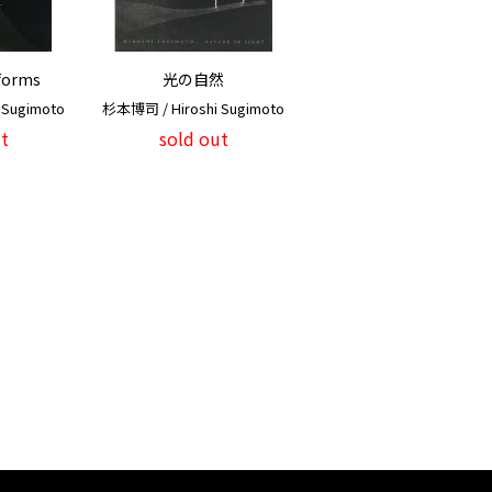
forms
光の自然
 Sugimoto
杉本博司 / Hiroshi Sugimoto
t
sold out