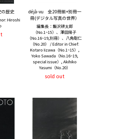
史の歴史
déjà-vu 全20冊揃+別冊一
冊(デジタル写真の世界）
: Hiroshi
o
編集長：飯沢耕太郎
（No.1~15）、澤田陽子
t
（No.16~19,別冊）、八角聡仁
（No.20） / Editor in Chief:
Kotaro Iizawa（No.1~15）,
Yoko Sawada（No.16~19,
special issue）, Akihiko
Yasumi（No.20）
sold out