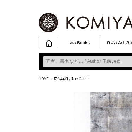
本 / Books
作品 / Art Wo
写真集
ファッション
アート / 美術
文学・人文
日本文化
新刊
SALE
フォトグラフ
ポスター
ストリートア
立体・その他
アートワーク
Primary Artw
版画
Photobooks
Fashion
Art
Literature & Humanities
Japanese Culture
New Books
SALE
Photography
Posters
Street Art
Sculptures / etc
Art Works
KOMIYAMA TOKYO
Prints
HOME
>
商品詳細 / Item Detail