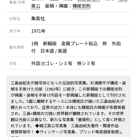
著者/作家
英公
装幀・挿画：
横尾忠則
集英社
出版社
1971年
発行年
1冊 新輯版 金属プレート貼込 帙 外函
基本情報
付 日本語 / 英語
外函ヨゴレ・シミ有 帙シミ有
状態
三島由紀夫が被写体となった伝説的写真集。杉浦康平が構成・装
幀を手掛けた元版（1963年）に続き、この新輯版では横尾忠則
が挿画・装幀を手掛け内容を一部再編した新輯版として刊行され
ました。5面に展開するケースには横尾氏が描いた三島由紀夫が
横たわっており、圧巻の迫力！本体にも横尾氏の挿画が多数掲載
され、三島+横尾の力強い世界観が展開されています。その世界
観は元版とは異なり、新たな写真集「薔薇刑」として高く評価さ
れています。 ◆細江英公写真集 三島由紀夫著作・関連作品
絶賛買取中！ ◆ヴィンテージ写真集、プリント等高価買取致し