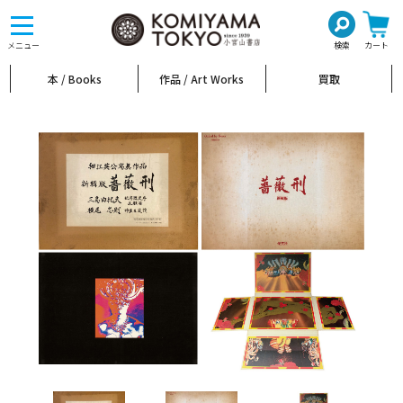
toggle
navigation
メニュー
検索
カート
本 / Books
作品 / Art Works
買取