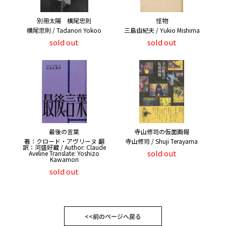
別冊太陽 横尾忠則
怪物
横尾忠則 / Tadanori Yokoo
三島由紀夫 / Yukio Mishima
sold out
sold out
最後の言葉
寺山修司の仮面画報
著：クロード・アヴリーヌ 翻
寺山修司 / Shuji Terayama
訳：河盛好蔵 / Author: Claude
sold out
Aveline Translate: Yoshizo
Kawamori
sold out
<<前のページへ戻る