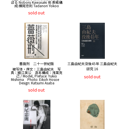
ぼる Noboru Kawasaki 他 表紙構
成:横尾忠則 Tadanori Yokoo
sold out
薔薇刑 二十一世紀版
三島由紀夫没後45年 三島由紀夫
研究 16
被写体・序文：三島由紀夫 写
真：細江英公 造本構成：浅葉克
己 / Model, Preface: Yukio
sold out
Mishima Photo: Eikoh Hosoe
Design: Katsumi Asaba
sold out