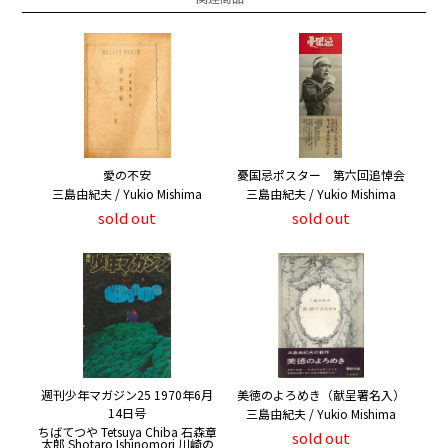
愛の不安
憂国忌ポスター 第六回追悼会
三島由紀夫 / Yukio Mishima
三島由紀夫 / Yukio Mishima
sold out
sold out
週刊少年マガジン25 1970年6月
美徳のよろめき（献呈署名入）
14日号
三島由紀夫 / Yukio Mishima
ちばてつや Tetsuya Chiba 石森章
sold out
太郎 Shotaro Ishinomori 川崎の