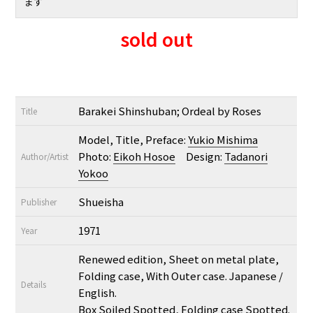
ます
sold out
Barakei Shinshuban; Ordeal by Roses
Title
Model, Title, Preface:
Yukio Mishima
Photo:
Eikoh Hosoe
Design:
Tadanori
Author/Artist
Yokoo
Shueisha
Publisher
1971
Year
Renewed edition, Sheet on metal plate,
Folding case, With Outer case. Japanese /
Details
English.
Box Soiled Spotted, Folding case Spotted.