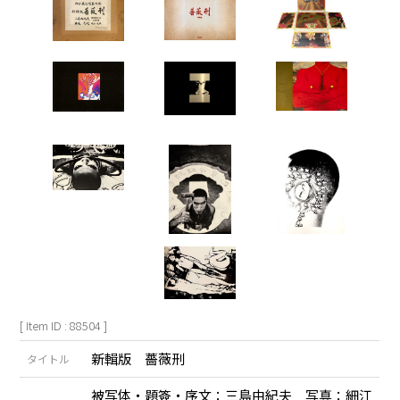
[ Item ID : 88504 ]
新輯版 薔薇刑
タイトル
被写体・題簽・序文：
三島由紀夫
写真：
細江