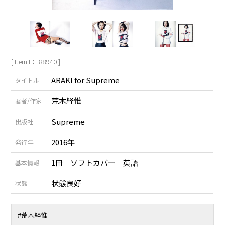
[ Item ID : 88940 ]
ARAKI for Supreme
タイトル
荒木経惟
著者/作家
Supreme
出版社
2016年
発行年
1冊 ソフトカバー 英語
基本情報
状態良好
状態
#
荒木経惟