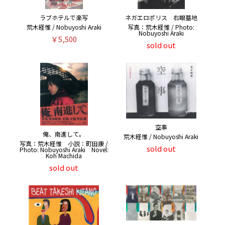
ラブホテルで楽写
ネガエロポリス 右眼墓地
荒木経惟 / Nobuyoshi Araki
写真：荒木経惟 / Photo:
Nobuyoshi Araki
￥5,500
sold out
空事
俺、南進して。
荒木経惟 / Nobuyoshi Araki
写真：荒木経惟 小説：町田康 /
sold out
Photo: Nobuyoshi Araki Novel:
Koh Machida
sold out