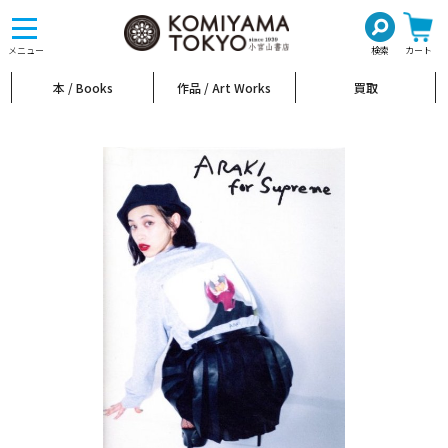
toggle
navigation
メニュー
検索
カート
本 / Books
作品 / Art Works
買取