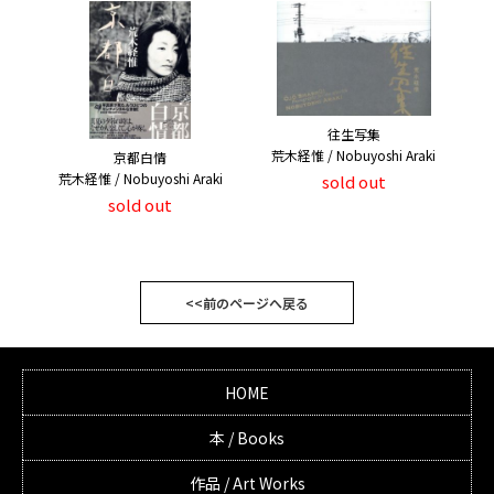
往生写集
荒木経惟 / Nobuyoshi Araki
京都白情
荒木経惟 / Nobuyoshi Araki
sold out
sold out
<<前のページへ戻る
HOME
本 / Books
作品 / Art Works