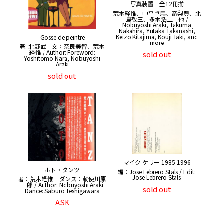
写真装置 全12冊揃
荒木経惟、中平卓馬、高梨豊、北
島敬三、多木浩二 他 /
Nobuyoshi Araki, Takuma
Nakahira, Yutaka Takanashi,
Keizo Kitajima, Kouji Taki, and
Gosse de peintre
more
著: 北野武 文：奈良美智、荒木
経惟 / Author: Foreword:
sold out
Yoshitomo Nara, Nobuyoshi
Araki
sold out
マイク ケリー 1985-1996
ホト・タンツ
編：Jose Lebrero Stals / Edit:
Jose Lebrero Stals
著：荒木経惟 ダンス：勅使川原
三郎 / Author: Nobuyoshi Araki
sold out
Dance: Saburo Teshigawara
ASK