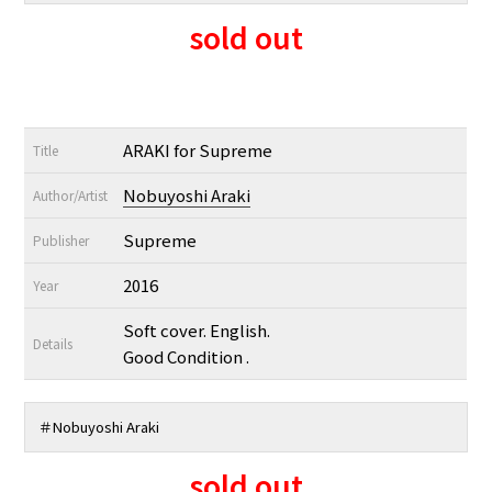
sold out
ARAKI for Supreme
Title
Nobuyoshi Araki
Author/Artist
Supreme
Publisher
2016
Year
Soft cover. English.
Details
Good Condition .
＃
Nobuyoshi Araki
sold out