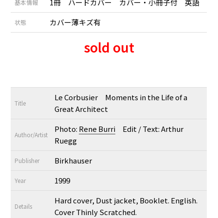
1冊 ハードカバー カバー・小冊子付 英語
基本情報
カバー薄キズ有
状態
sold out
Le Corbusier Moments in the Life of a
Title
Great Architect
Photo:
Rene Burri
Edit / Text: Arthur
Author/Artist
Ruegg
Birkhauser
Publisher
1999
Year
Hard cover, Dust jacket, Booklet. English.
Details
Cover Thinly Scratched.