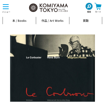
toggle
navigation
メニュー
検索
カート
本 / Books
作品 / Art Works
買取