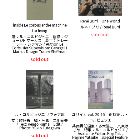
René Burri One World
inside Le corbusier the machine
ルネ・ブリ / René Burri
for living
sold out
著：ル・コルビジュエ 監修：ジ
ョージH.マーカス 装丁：トレー
シー・シフマン / Author: Le
Corbusier Supervision: George H.
Marcus Design: Tracey Shiffman
sold out
ル・コルビュジエ サヴォア邸
ユリイカ vol. 20-15 総特集 ル・
コルビュジエ
文：隈研吾 編・写真：二川幸夫
/ Text: Kengo Kuma Edit /
共同責任編集：多木浩二 八束は
Photo: Yukio Futagawa
じめ 特集：ル・コルビュジエ /
Associate Editor: Koji Taki,
sold out
Hajime Yatsuke Special Feature: