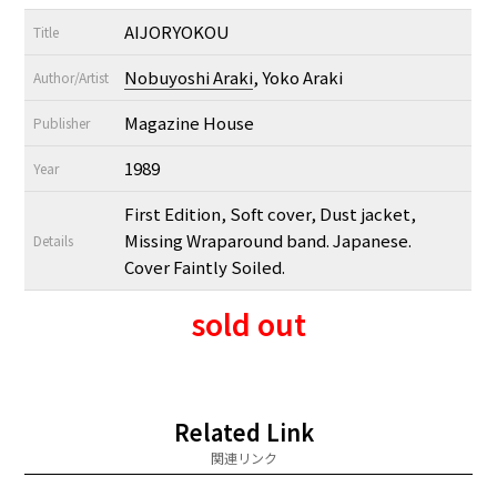
AIJORYOKOU
Title
Nobuyoshi Araki
, Yoko Araki
Author/Artist
Magazine House
Publisher
1989
Year
First Edition, Soft cover, Dust jacket,
Missing Wraparound band. Japanese.
Details
Cover Faintly Soiled.
sold out
Related Link
関連リンク