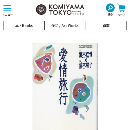
toggle
navigation
メニュー
検索
カート
本 / Books
作品 / Art Works
買取