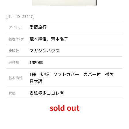
[ Item ID : 89247 ]
愛情旅行
タイトル
荒木経惟
、荒木陽子
著者/作家
マガジンハウス
出版社
1989年
発行年
1冊 初版 ソフトカバー カバー付 帯欠
基本情報
日本語
表紙極少ヨゴレ有
状態
sold out