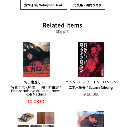
荒木経惟 / Nobuyoshi Araki
写真集 » 国内写真家
Related Items
関連商品
俺、南進して。
パンク・ロック・イン・ロンドン
写真：荒木経惟 小説：町田康 /
二本木里美 / Satomi Nihongi
Photo: Nobuyoshi Araki Novel:
￥66,000
Koh Machida
sold out