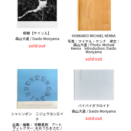
蜉蝣【サイン入】
HOKKAIDO MICHAEL KENNA
森山大道 / Daido Moriyama
写真：マイケル・ケンナ 序文：
森山大道 / Photo: Michael
sold out
Kenna Introduction: Daido
Moriyama
sold out
バイバイポラロイド
森山大道 / Daido Moriyama
シャシンボン ニジュウヨンエイ
sold out
チ
企画・編集： 安藤夏樹 アート
ディレクター: おおうちおさむ /