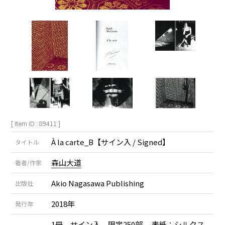
[ Item ID : 89411 ]
À la carte_B【サイン入 / Signed】
タイトル
森山大道
著者/作家
Akio Nagasawa Publishing
出版社
2018年
発行年
1冊 サイン入 限定250部 表紙：シルクス