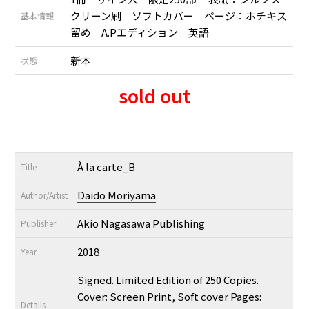
クリーン刷 ソフトカバー ページ：ホチキス
基本情報
留め A.Pエディション 英語
新本
状態
sold out
À la carte_B
Title
Daido Moriyama
Author/Artist
Akio Nagasawa Publishing
Publisher
2018
Year
Signed. Limited Edition of 250 Copies.
Cover: Screen Print, Soft cover Pages:
Details