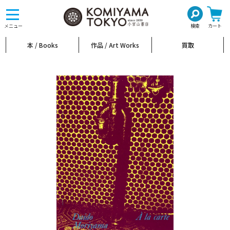
toggle
navigation
メニュー
検索
カート
本 / Books
作品 / Art Works
買取