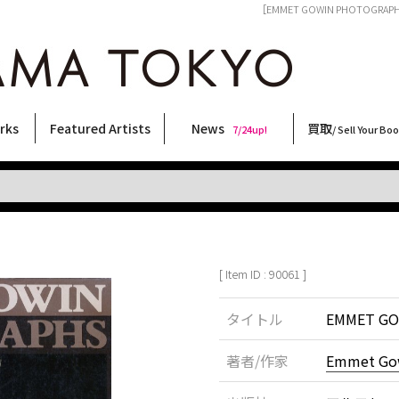
［EMMET GOWIN PHOTOGRAPH
rks
Featured Artists
News
買取
7/24up!
/ Sell Your Bo
ィー
ート
ス
orks
稲嶺啓一(東風終)
村田言恵
丸岡和吾
Rico Casella
キム・ロートン
菅谷晋一
柴田亜美
内藤啓介
CHRIS
三島由紀夫
内藤ルネ
三島剛
森山大道
須藤昌人
秋赤音
横尾忠則
二本木里美
北島敬三
春川ナミオ
大西洋介
大類信
COOKIE
佐伯俊男
林月光
天野タケル
新着・おすすめ商品
フェア・イベント情報
お店からのお知らせ
買取ブログ
買取専用フォー
古書 / 古本の買
美術品の買取
出張買取につい
宅配買取につい
店頭買取につい
よくある質問
9/7up!
6/1up!
7/24up!
 ART LABEL
Keiichi Inamine(kochishun)
Kotoe Murata
Kazumichi Maruoka
(Babybrush)
Kim Laughton
Shinichi Sugaya
Ami Shibata
Keisuke Naito
CHRIS
Yukio Mishima
Rune Naito
Go Mishima
Daido Moriyama
Masato Sudo
AKIAKANE
Tadanori Yokoo
Satomi Nihongi
Keizo Kitajima
Namio Harukawa
Yosuke Onishi
Makoto Ohrui
野性爆弾くっきー！
Toshio Saeki
Gekko Hayashi
TAKERU AMANO
[ Item ID : 90061 ]
タイトル
EMMET GO
著者/作家
Emmet Go