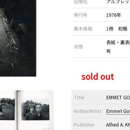
出版社
アルフレッ
発行年
1976年
基本情報
1冊 初版
表紙・裏表
状態
有
sold out
Title
EMMET GO
Author/Artist
Emmet Go
Publisher
Alfred A. 