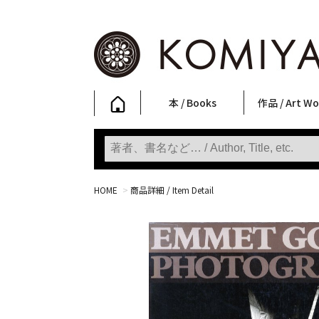
本 / Books
作品 / Art Wo
写真集
ファッション
アート / 美術
文学・人文
日本文化
新刊
SALE
フォトグラフ
ポスター
ストリートア
立体・その他
アートワーク
Primary Artw
版画
Photobooks
Fashion
Art
Literature & Humanities
Japanese Culture
New Books
SALE
Photography
Posters
Street Art
Sculptures / etc
Art Works
KOMIYAMA TOKYO
Prints
HOME
>
商品詳細 / Item Detail