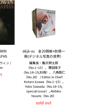
WIN
déjà-vu 全20冊揃+別冊一
PHS
冊(デジタル写真の世界）
ィン /
編集長：飯沢耕太郎
win
（No.1~15）、澤田陽子
（No.16~19,別冊）、八角聡仁
t
（No.20） / Editor in Chief:
Kotaro Iizawa（No.1~15）,
Yoko Sawada（No.16~19,
special issue）, Akihiko
Yasumi（No.20）
sold out