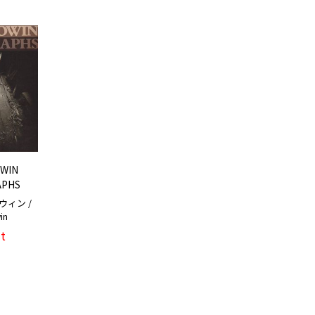
WIN
PHS
ィン /
win
t