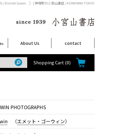
S / Emmet Gowin ］ | 神保町の小宮山書店 / KOMIYAMA TOKYO
About Us
contact
oks
店舗案内
ご注文について
特定商取引法に関する表示
プライバシーポリシー
ム
取
て
て
て
Shop Infomation
How to Order
Shopping Cart
(0)
WIN PHOTOGRAPHS
win
（
エメット・ゴーウィン
）