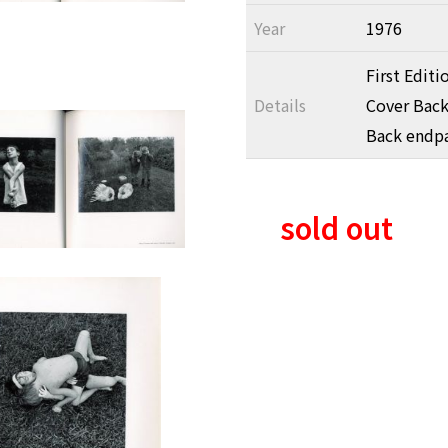
Year
1976
First Editi
Details
Cover Back 
Back endpa
sold out