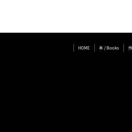
HOME
本 / Books
作