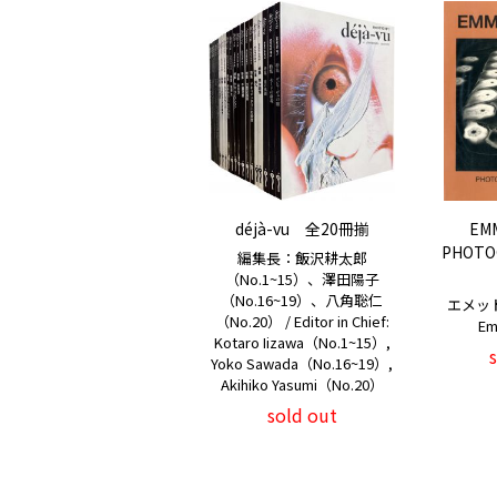
déjà-vu 全20冊揃
EM
PHOTOG
編集長：飯沢耕太郎
（No.1~15）、澤田陽子
（No.16~19）、八角聡仁
エメッ
（No.20） / Editor in Chief:
Em
Kotaro Iizawa（No.1~15）,
Yoko Sawada（No.16~19）,
Akihiko Yasumi（No.20）
sold out