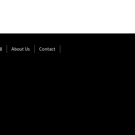
取
About Us
Contact