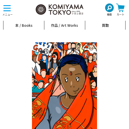
toggle
navigation
メニュー
検索
カート
本 / Books
作品 / Art Works
買取