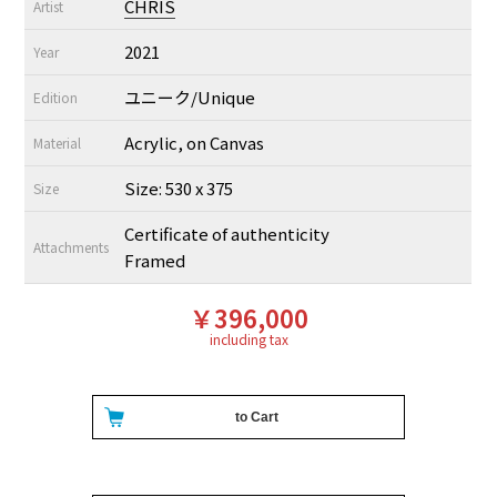
CHRIS
Artist
2021
Year
ユニーク/Unique
Edition
Acrylic, on Canvas
Material
Size: 530 x 375
Size
Certificate of authenticity
Attachments
Framed
￥396,000
including tax