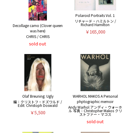
Polaroid Portraits Vol. 1
リチャード・ハミルトン /
Richard Hamilton
Decollage camo (Clover queen
was here)
￥165,000
CHRIS / CHRIS
sold out
Olaf Breuning: Ugly
WARHOL MAKOS A Personal
phptographic memoir
編：クリストフ・ドズワルド /
Edit: Christoph Doswald
Andy Warhol アンディ・ウォーホ
ル 写真：Christopher Makos クリ
￥5,500
ストファー・マコス
sold out