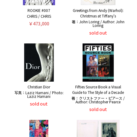
ROOKIE #007
Greetings from Andy (Warhol):
Christmas at Tiffany's
CHRIS / CHRIS
著：John Loring / Author: John
￥473,000
Loring
sold out
Christian Dior
Fifties Source Book a Visual
Guide to The Style of a Decade
写真：Laziz Hamani / Photo:
Laziz Hamani
著：クリストファー・ピアース /
Author: Christopher Pearce
sold out
sold out