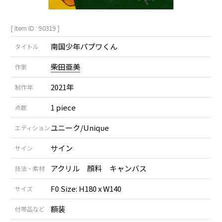
[ Item ID : 90319 ]
南国少年パプワくん
タイトル
柴田亜美
作家
2021年
制作年
1 piece
点数
ユニーク/Unique
エディション
サイン
サイン
アクリル 顔料 キャンバス
技法・素材
F0 Size: H180 x W140
サイズ
額装
付帯品など