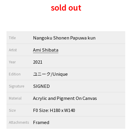
sold out
Nangoku Shonen Papuwa kun
Title
Ami Shibata
Artist
2021
Year
ユニーク/Unique
Edition
SIGNED
Signature
Acrylic and Pigment On Canvas
Material
F0 Size: H180 x W140
Size
Framed
Attachments