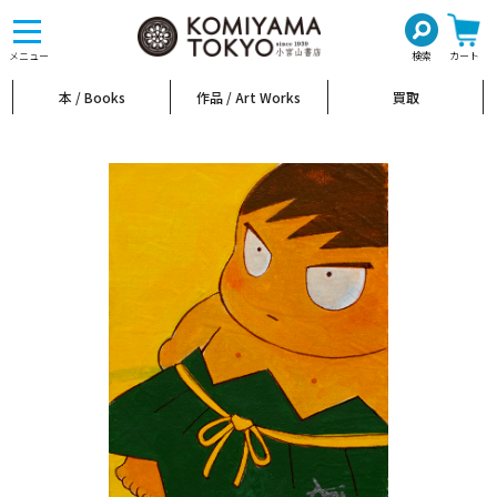
toggle
navigation
メニュー
検索
カート
本 / Books
作品 / Art Works
買取