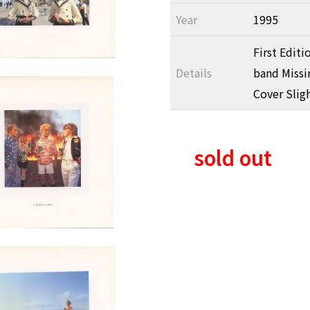
Year
1995
First Edit
Details
band Missi
Cover Slig
sold out