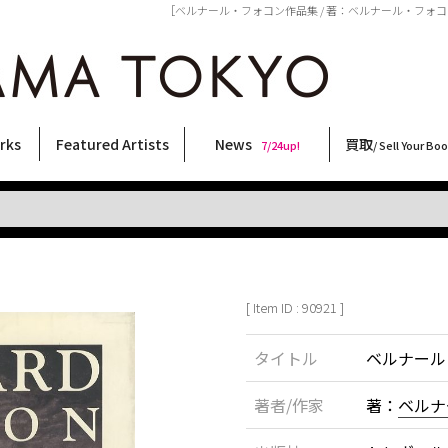
［ベルナール・フォコン作品集 / 著：ベルナール・フォコン 解
rks
Featured Artists
News
買取
7/24up!
/ Sell Your Bo
ィー
ート
ス
orks
稲嶺啓一(東風終)
村田言恵
丸岡和吾
Rico Casella
キム・ロートン
菅谷晋一
柴田亜美
内藤啓介
CHRIS
春川ナミオ
三島剛
内藤ルネ
須藤昌人
三島由紀夫
森山大道
大西洋介
天野タケル
大類信
COOKIE
林月光
秋赤音
横尾忠則
佐伯俊男
北島敬三
二本木里美
新着・おすすめ商品
フェア・イベント情報
お店からのお知らせ
買取ブログ
買取専用フォー
古書 / 古本の買
美術品の買取
出張買取につい
宅配買取につい
店頭買取につい
よくある質問
9/7up!
6/1up!
7/24up!
 ART LABEL
Keiichi Inamine(kochishun)
Kotoe Murata
Kazumichi Maruoka
(Babybrush)
Kim Laughton
Shinichi Sugaya
Ami Shibata
Keisuke Naito
CHRIS
Namio Harukawa
Go Mishima
Rune Naito
Masato Sudo
Yukio Mishima
Daido Moriyama
Yosuke Onishi
TAKERU AMANO
Makoto Ohrui
野性爆弾くっきー！
Gekko Hayashi
AKIAKANE
Tadanori Yokoo
Toshio Saeki
Keizo Kitajima
Satomi Nihongi
[ Item ID : 90921 ]
タイトル
ベルナール
著者/作家
著：
ベルナ