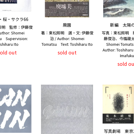
・桜・サクラ66
廃園
新編 太陽
照明 監修：伊藤俊
uthor: Shomei
著：東松照明 選・文: 伊藤俊
写真：東松照明 
u Supervision:
治 / Author: Shomei
藤俊治、今福龍太 / 
shiharu Ito
Tomatsu Text: Toshiharu Ito
Shomei Tomats
Author: Toshiharu 
sold out
sold out
Imafuku
sold ou
写真劇場 東京