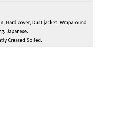
ion, Hard cover, Dust jacket, Wraparound
ng. Japanese.
htly Creased Soiled.