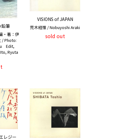
VISIONS of JAPAN
の鉛筆
荒木経惟 / Nobuyoshi Araki
編・著：伊
sold out
Photo:
u Edit,
Ito, Ryuta
t
エレジー