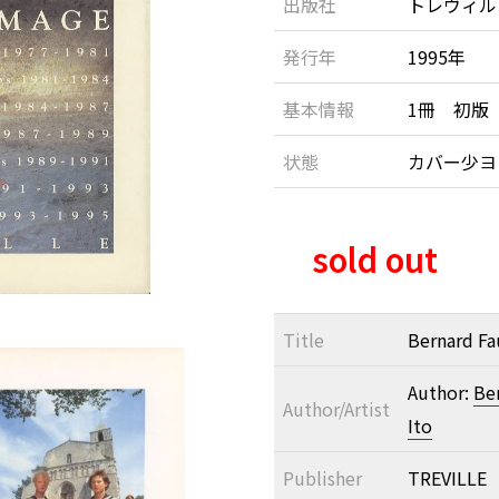
出版社
トレヴィル
発行年
1995年
基本情報
1冊 初版
状態
カバー少
sold out
Title
Bernard F
Author:
Be
Author/Artist
Ito
Publisher
TREVILLE