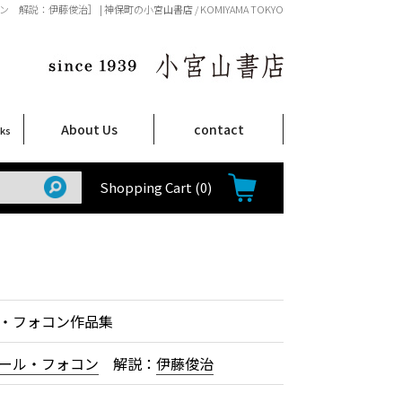
説：伊藤俊治］ | 神保町の小宮山書店 / KOMIYAMA TOKYO
About Us
contact
oks
店舗案内
ご注文について
特定商取引法に関する表示
プライバシーポリシー
ム
取
て
て
て
Shop Infomation
How to Order
Shopping Cart
(0)
・フォコン作品集
ール・フォコン
解説：
伊藤俊治