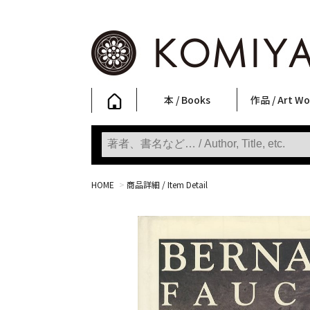
本 / Books
作品 / Art Wo
写真集
ファッション
アート / 美術
文学・人文
日本文化
新刊
SALE
フォトグラフ
ポスター
ストリートア
立体・その他
アートワーク
Primary Artw
版画
Photobooks
Fashion
Art
Literature & Humanities
Japanese Culture
New Books
SALE
Photography
Posters
Street Art
Sculptures / etc
Art Works
KOMIYAMA TOKYO
Prints
HOME
>
商品詳細 / Item Detail