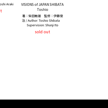
hi Araki
VISIONS of JAPAN SHIBATA
Toshio
t
著：柴田敏雄 監修：伊藤俊
治 / Author: Toshio Shibata
Supervision: Shunji Ito
sold out