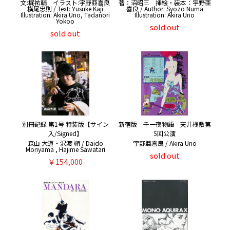
文:梶祐輔 イラスト:宇野亜喜良
著：沼昭三 挿絵・装本：宇野亜
横尾忠則 / Text: Yusuke Kaji
喜良 / Author: Syozo Numa
Illustration: Akira Uno, Tadanori
Illustration: Akira Uno
Yokoo
sold out
sold out
別冊記録 第1号 特装版【サイン
新宿版 千一夜物語 天井桟敷第
入/Signed】
5回公演
森山 大道・沢渡 朔 / Daido
宇野亜喜良 / Akira Uno
Moriyama , Hajime Sawatari
sold out
￥154,000