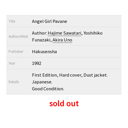
Angel Girl Pavane
Title
Author:
Hajime Sawatari
, Yoshihiko
Author/Artist
Funazaki,
Akira Uno
Hakusensha
Publisher
1992
Year
First Edition, Hard cover, Dust jacket.
Japanese.
Details
Good Condition.
sold out