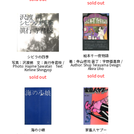
sold out
絵本千一夜物語
シビラの四季
著：寺山修司 装丁：宇野亜喜良 /
写真：沢渡朔 文：眞行寺君枝 /
Author: Shuji Terayama Design:
Photo: Hajime Sawatari Text:
Akira Uno
Kimine Shingyoji
sold out
sold out
海の小娘
家畜人ヤプー