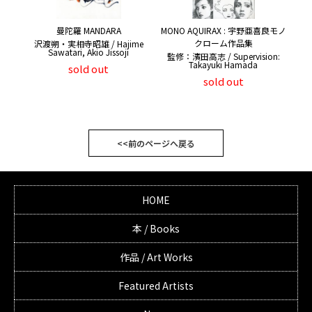
曼陀羅 MANDARA
MONO AQUIRAX : 宇野亜喜良モノ
クローム作品集
沢渡朔・実相寺昭雄 / Hajime
Sawatari, Akio Jissoji
監修：濱田高志 / Supervision:
Takayuki Hamada
sold out
sold out
<<前のページへ戻る
HOME
本 / Books
作品 / Art Works
Featured Artists