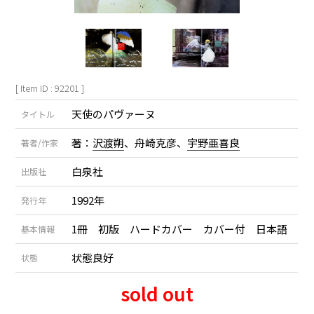
[ Item ID : 92201 ]
天使のパヴァーヌ
タイトル
著：
沢渡朔
、舟崎克彦、
宇野亜喜良
著者/作家
白泉社
出版社
1992年
発行年
1冊 初版 ハードカバー カバー付 日本語
基本情報
状態良好
状態
sold out