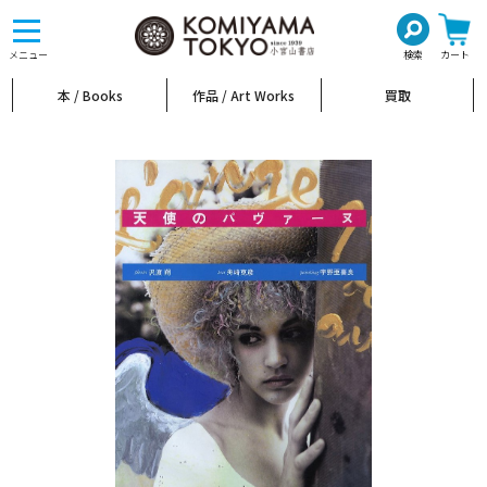
toggle
navigation
メニュー
検索
カート
本 / Books
作品 / Art Works
買取