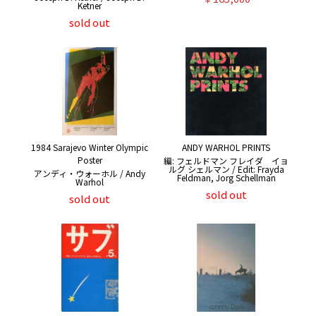
Ketner
sold out
1984 Sarajevo Winter Olympic
ANDY WARHOL PRINTS
Poster
編: フェルドマン フレイダ イョ
ルグ シェルマン / Edit: Frayda
アンディ・ウォーホル / Andy
Feldman, Jorg Schellman
Warhol
sold out
sold out