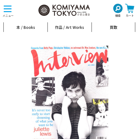
toggle
navigation
メニュー
検索
カート
本 / Books
作品 / Art Works
買取