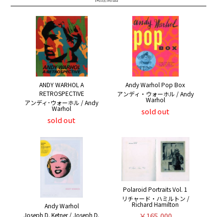
ANDY WARHOL A
Andy Warhol Pop Box
RETROSPECTIVE
アンディ・ウォーホル / Andy
Warhol
アンディ･ウォーホル / Andy
Warhol
sold out
sold out
Polaroid Portraits Vol. 1
リチャード・ハミルトン /
Richard Hamilton
Andy Warhol
Joseph D. Ketner / Joseph D.
￥165,000