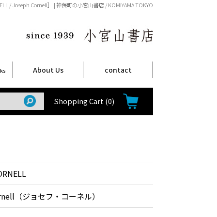
LL / Joseph Cornell］ | 神保町の小宮山書店 / KOMIYAMA TOKYO
About Us
contact
oks
店舗案内
ご注文について
特定商取引法に関する表示
プライバシーポリシー
ム
取
て
て
て
Shop Infomation
How to Order
Shopping Cart
(0)
ORNELL
Cornell（ジョセフ・コーネル）