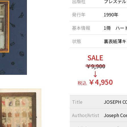
出版社
プレステル
発行年
1990年
基本情報
1冊 ハー
状態
裏表紙薄キ
SALE
￥9,900
↓
￥4,950
税込
Title
JOSEPH C
Author/Artist
Joseph Cor