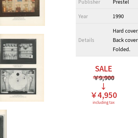
Publisher
Prestel
Year
1990
Hard cover,
Details
Back cover
Folded.
SALE
￥9,900
↓
￥4,950
including tax