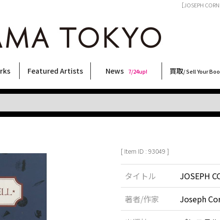
［JOSEPH CORNE
rks
Featured Artists
News
買取
7/24up!
/ Sell Your Bo
ィー
ート
ス
orks
稲嶺啓一(東風終)
村田言恵
丸岡和吾
Rico Casella
キム・ロートン
菅谷晋一
柴田亜美
内藤啓介
CHRIS
内藤ルネ
須藤昌人
COOKIE
大類信
三島剛
天野タケル
林月光
春川ナミオ
三島由紀夫
森山大道
横尾忠則
大西洋介
秋赤音
二本木里美
佐伯俊男
北島敬三
新着・おすすめ商品
フェア・イベント情報
お店からのお知らせ
買取ブログ
買取専用フォー
古書 / 古本の買
美術品の買取
出張買取につい
宅配買取につい
店頭買取につい
よくある質問
9/7up!
6/1up!
7/24up!
 ART LABEL
Keiichi Inamine(kochishun)
Kotoe Murata
Kazumichi Maruoka
(Babybrush)
Kim Laughton
Shinichi Sugaya
Ami Shibata
Keisuke Naito
CHRIS
Rune Naito
Masato Sudo
野性爆弾くっきー！
Makoto Ohrui
Go Mishima
TAKERU AMANO
Gekko Hayashi
Namio Harukawa
Yukio Mishima
Daido Moriyama
Tadanori Yokoo
Yosuke Onishi
AKIAKANE
Satomi Nihongi
Toshio Saeki
Keizo Kitajima
[ Item ID : 93049 ]
タイトル
JOSEPH C
著者/作家
Joseph 