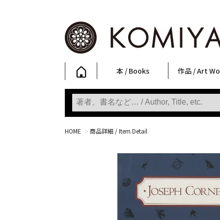
本 / Books
作品 / Art Wo
写真集
ファッション
アート / 美術
文学・人文
日本文化
新刊
SALE
フォトグラフ
ポスター
ストリートア
立体・その他
アートワーク
Primary Artw
版画
Photobooks
Fashion
Art
Literature & Humanities
Japanese Culture
New Books
SALE
Photography
Posters
Street Art
Sculptures / etc
Art Works
KOMIYAMA TOKYO
Prints
HOME
>
商品詳細 / Item Detail