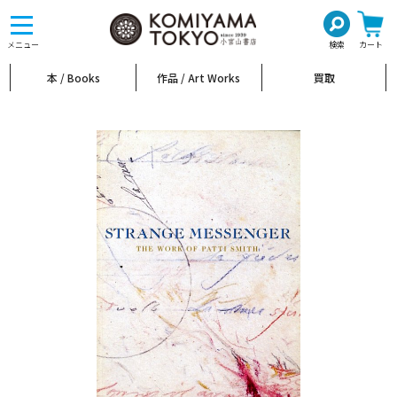
toggle
navigation
メニュー
検索
カート
本 / Books
作品 / Art Works
買取