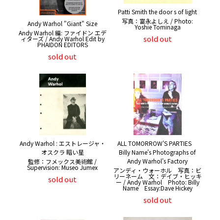
Patti Smith the door s of light
写真：富永よしえ / Photo:
Andy Warhol "Giant" Size
Yoshie Tominaga
Andy Warhol 編: ファイドン エデ
sold out
ィターズ / Andy Warhol Edit by
PHAIDON EDITORS
sold out
Andy Warhol : エストレージャ・
ALL TOMORROW'S PARTIES
オスクラ 暗い星
Billy Name's Photographs of
Andy Warhol's Factory
監修：フメックス美術館 /
Supervision: Museo Jumex
アンディ・ウォーホル 写真：ビ
リーネーム 文：デイブ・ヒッキ
sold out
ー / Andy Warhol Photo: Billy
Name Essay:Dave Hickey
sold out