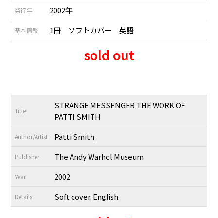
2002年
発行年
1冊 ソフトカバー 英語
基本情報
sold out
STRANGE MESSENGER THE WORK OF
Title
PATTI SMITH
Patti Smith
Author/Artist
The Andy Warhol Museum
Publisher
2002
Year
Soft cover. English.
Details