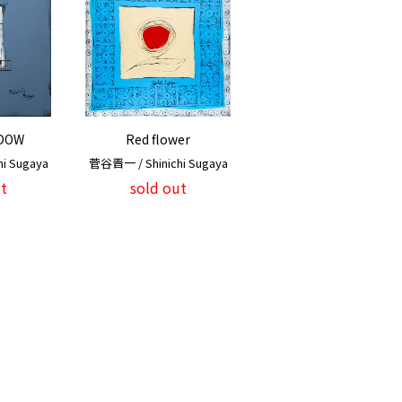
DOW
Red flower
i Sugaya
菅谷晋一 / Shinichi Sugaya
t
sold out