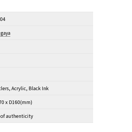
04
ugaya
lers, Acrylic, Black Ink
70 x D160(mm)
 of authenticity