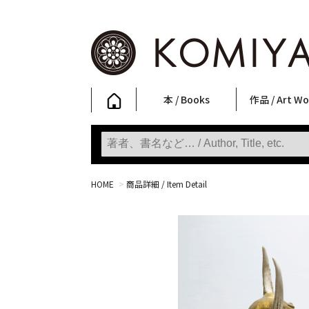
本 / Books
作品 / Art Wo
写真集
ファッション
アート / 美術
文学・人文
日本文化
新刊
SALE
フォトグラフ
ポスター
ストリートア
立体・その他
アートワーク
Primary Artw
版画
Photobooks
Fashion
Art
Literature & Humanities
Japanese Culture
New Books
SALE
Photography
Posters
Street Art
Sculptures / etc
Art Works
KOMIYAMA TOKYO
Prints
HOME
>
商品詳細 / Item Detail