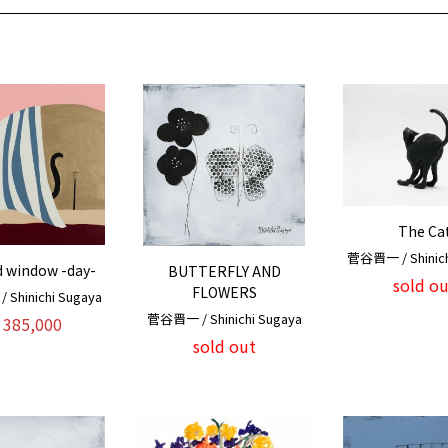
The Ca
菅谷晋一 / Shinich
d window -day-
BUTTERFLY AND
sold ou
FLOWERS
Shinichi Sugaya
菅谷晋一 / Shinichi Sugaya
385,000
sold out