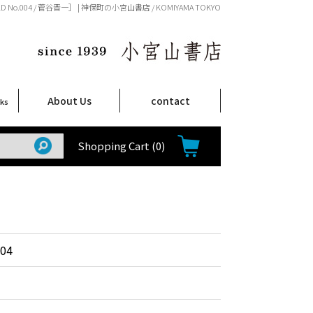
D No.004 / 菅谷晋一］ | 神保町の小宮山書店 / KOMIYAMA TOKYO
About Us
contact
oks
店舗案内
ご注文について
特定商取引法に関する表示
プライバシーポリシー
ム
取
て
て
て
Shop Infomation
How to Order
Shopping Cart
(0)
04