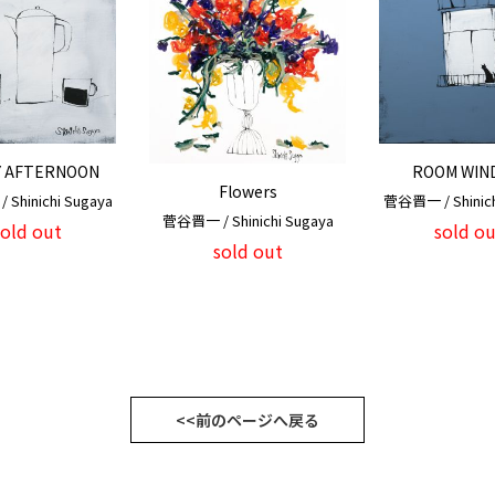
Y AFTERNOON
ROOM WIN
Flowers
Shinichi Sugaya
菅谷晋一 / Shinich
菅谷晋一 / Shinichi Sugaya
sold out
sold ou
sold out
<<前のページへ戻る