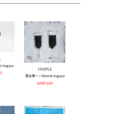
t
i Sugaya
COUPLE
t
菅谷晋一 / Shinichi Sugaya
sold out