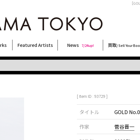
［GOL
rks
Featured Artists
News
買取
7/24up!
/ Sell Your Bo
ィー
ート
ス
orks
稲嶺啓一(東風終)
村田言恵
丸岡和吾
Rico Casella
キム・ロートン
菅谷晋一
柴田亜美
内藤啓介
CHRIS
大類信
須藤昌人
天野タケル
春川ナミオ
二本木里美
林月光
三島由紀夫
北島敬三
森山大道
三島剛
COOKIE
横尾忠則
内藤ルネ
大西洋介
佐伯俊男
秋赤音
新着・おすすめ商品
フェア・イベント情報
お店からのお知らせ
買取ブログ
買取専用フォー
古書 / 古本の買
美術品の買取
出張買取につい
宅配買取につい
店頭買取につい
よくある質問
9/7up!
6/1up!
7/24up!
 ART LABEL
Keiichi Inamine(kochishun)
Kotoe Murata
Kazumichi Maruoka
(Babybrush)
Kim Laughton
Shinichi Sugaya
Ami Shibata
Keisuke Naito
CHRIS
Makoto Ohrui
Masato Sudo
TAKERU AMANO
Namio Harukawa
Satomi Nihongi
Gekko Hayashi
Yukio Mishima
Keizo Kitajima
Daido Moriyama
Go Mishima
野性爆弾くっきー！
Tadanori Yokoo
Rune Naito
Yosuke Onishi
Toshio Saeki
AKIAKANE
[ Item ID : 93729 ]
タイトル
GOLD No.0
作家
菅谷晋一