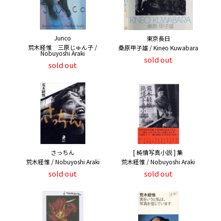
Junco
東京長日
荒木経惟 三原じゅん子 /
桑原甲子雄 / Kineo Kuwabara
Nobuyoshi Araki
sold out
sold out
さっちん
[ 純情写真小説 ] 集
荒木経惟 / Nobuyoshi Araki
荒木経惟 / Nobuyoshi Araki
sold out
sold out