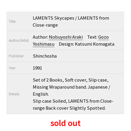
LAMENTS Skycapes / LAMENTS from
Title
Close-range
Author:
Nobuyoshi Araki
Text:
Gozo
Author/Artist
Yoshimasu
Design: Katsumi Komagata
Shinchosha
Publisher
1991
Year
Set of 2 Books, Soft cover, Slip case,
Missing Wraparound band. Japanese /
English.
Details
Slip case Soiled, LAMENTS from Close-
range Back cover Slightly Spotted.
sold out