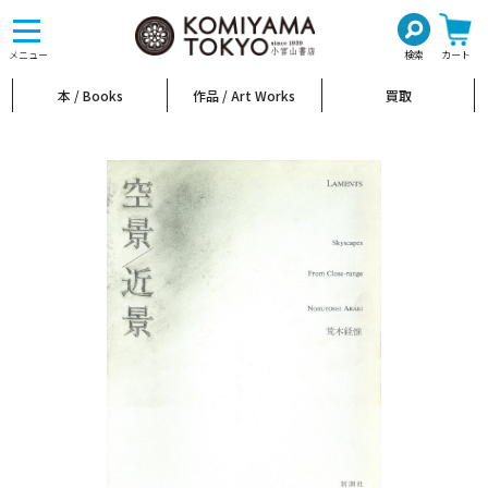
toggle
navigation
メニュー
検索
カート
本 / Books
作品 / Art Works
買取