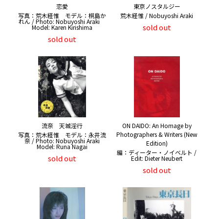
恋愛
東京ノスタルジー
写真：荒木経惟 モデル：桐島か
荒木経惟 / Nobuyoshi Araki
れん / Photo: Nobuyoshi Araki
sold out
Model: Karen Kirishima
sold out
流奈 天城淫行
ON DAIDO: An Homage by
Photographers & Writers (New
写真：荒木経惟 モデル：永井流
奈 / Photo: Nobuyoshi Araki
Edition)
Model: Runa Nagai
編：ディーター・ノイベルト /
sold out
Edit: Dieter Neubert
sold out