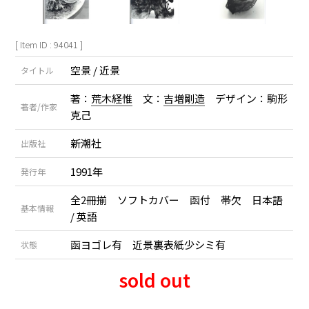
[ Item ID : 94041 ]
空景 / 近景
タイトル
著：
荒木経惟
文：
吉増剛造
デザイン：駒形
著者/作家
克己
新潮社
出版社
1991年
発行年
全2冊揃 ソフトカバー 函付 帯欠 日本語
基本情報
/ 英語
函ヨゴレ有 近景裏表紙少シミ有
状態
sold out