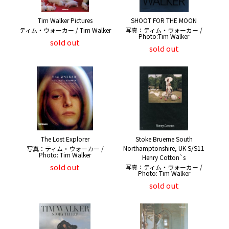
Tim Walker Pictures
SHOOT FOR THE MOON
ティム・ウォーカー / Tim Walker
写真：ティム・ウォーカー /
Photo:Tim Walker
sold out
sold out
The Lost Explorer
Stoke Bruerne South
Northamptonshire, UK S/S11
写真：ティム・ウォーカー /
Photo: Tim Walker
Henry Cotton`s
sold out
写真：ティム・ウォーカー /
Photo: Tim Walker
sold out