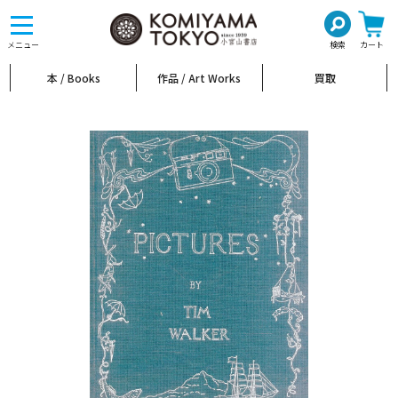
toggle
navigation
メニュー
検索
カート
本 / Books
作品 / Art Works
買取