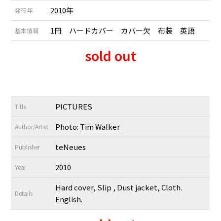
2010年
発行年
1冊 ハードカバー カバー欠 布装 英語
基本情報
sold out
PICTURES
Title
Photo:
Tim Walker
Author/Artist
teNeues
Publisher
2010
Year
Hard cover, Slip , Dust jacket, Cloth.
Details
English.