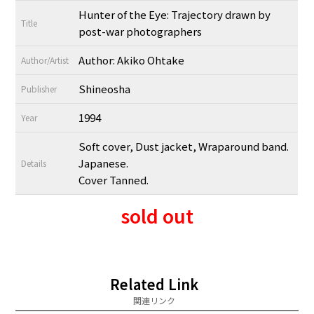
Hunter of the Eye: Trajectory drawn by
Title
post-war photographers
Author: Akiko Ohtake
Author/Artist
Shineosha
Publisher
1994
Year
Soft cover, Dust jacket, Wraparound band.
Japanese.
Details
Cover Tanned.
sold out
Related Link
関連リンク