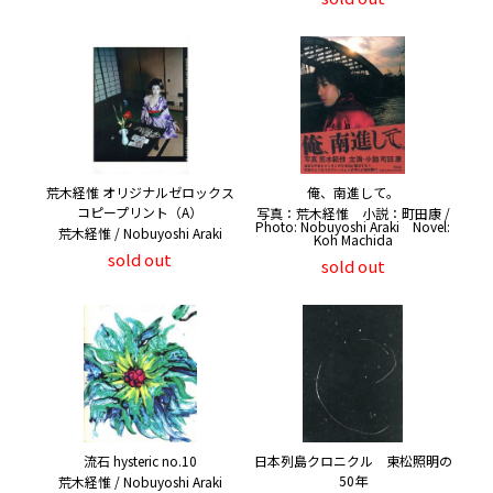
荒木経惟 オリジナルゼロックス
俺、南進して。
コピープリント（A）
写真：荒木経惟 小説：町田康 /
Photo: Nobuyoshi Araki Novel:
荒木経惟 / Nobuyoshi Araki
Koh Machida
sold out
sold out
流石 hysteric no.10
日本列島クロニクル 東松照明の
50年
荒木経惟 / Nobuyoshi Araki