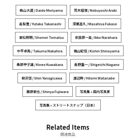
森山大道 / Daido Moriyama
荒木経惟 / Nobuyoshi Araki
高梨豊 / Yutaka Takanashi
深瀬昌久 / Masahisa Fukase
東松照明 / Shomei Tomatsu
奈良原一高 / Ikko Narahara
中平卓馬 / Takuma Nakahira
篠山紀信 / Kishin Shinoyama
桑原甲子雄 / Kineo Kuwabara
長野重一 / Shigeichi Nagano
柳沢信 / Shin Yanagisawa
渡辺眸 / Hitomi Watanabe
藤原新也 / Shinya Fujiwara
写真集 » 国内写真家
写真集 » ストリートスナップ（日本）
Related Items
関連商品