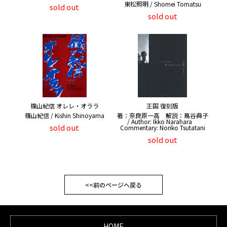
東松照明 / Shomei Tomatsu
sold out
sold out
篠山紀信 オレレ・オララ
王国 復刻版
篠山紀信 / Kishin Shinoyama
著：奈良原一高 解説：蔦谷典子
/ Author: Ikko Narahara
sold out
Commentary: Noriko Tsutatani
sold out
<<前のページへ戻る
HOME