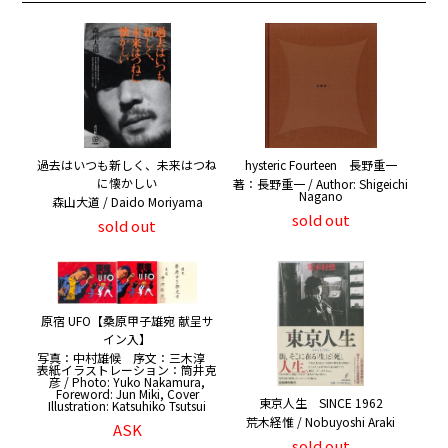
過去はいつも新しく、未来はつね
hysteric Fourteen 長野重一
に懐かしい
著：長野重一 / Author: Shigeichi
Nagano
森山大道 / Daido Moriyama
sold out
sold out
原宿 UFO【桑原甲子雄宛 献呈サ
イン入】
写真：中村雄候 序文：三木淳
表紙イラストレーション：筒井克
彦 / Photo: Yuko Nakamura,
Foreword: Jun Miki, Cover
東京人生 SINCE 1962
Illustration: Katsuhiko Tsutsui
荒木経惟 / Nobuyoshi Araki
ASK
sold out