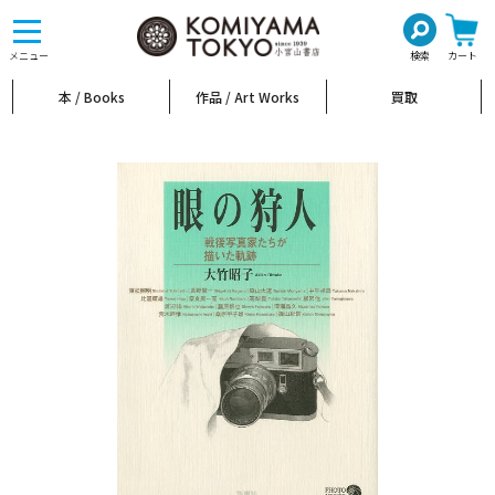
toggle
navigation
メニュー
検索
カート
本 / Books
作品 / Art Works
買取