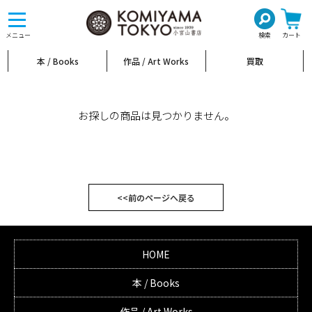
toggle
navigation
メニュー
検索
カート
本 / Books
作品 / Art Works
買取
お探しの商品は見つかりません。
<<前のページへ戻る
HOME
本 / Books
作品 / Art Works