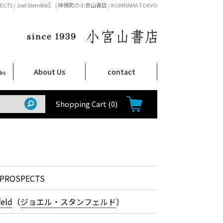
ECTS / Joel Sternfeld］ | 神保町の小宮山書店 / KOMIYAMA TOKYO
About Us
contact
oks
店舗案内
ご注文について
特定商取引法に関する表示
プライバシーポリシー
ム
取
て
て
て
Shop Infomation
How to Order
Shopping Cart
(0)
 PROSPECTS
feld
（
ジョエル・スタンフェルド
）