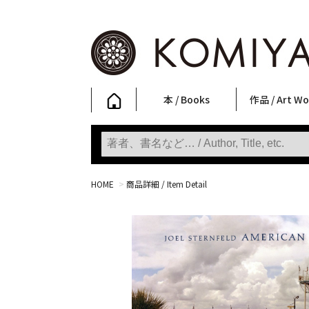
本 / Books
作品 / Art Wo
写真集
ファッション
アート / 美術
文学・人文
日本文化
新刊
SALE
フォトグラフ
ポスター
ストリートア
立体・その他
アートワーク
Primary Artw
版画
Photobooks
Fashion
Art
Literature & Humanities
Japanese Culture
New Books
SALE
Photography
Posters
Street Art
Sculptures / etc
Art Works
KOMIYAMA TOKYO
Prints
HOME
>
商品詳細 / Item Detail