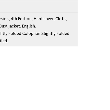
sion, 4th Edition, Hard cover, Cloth,
ust jacket. English.
ghtly Folded Colophon Slightly Folded
iled.