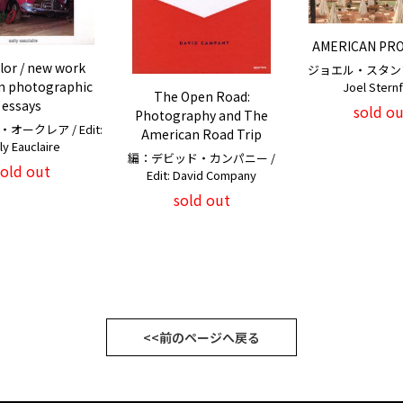
AMERICAN PR
lor / new work
ジョエル・スタンフ
n photographic
Joel Stern
The Open Road:
essays
sold ou
Photography and The
オークレア / Edit:
American Road Trip
ly Eauclaire
編：デビッド・カンパニー /
sold out
Edit: David Company
sold out
<<前のページへ戻る