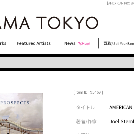
［AMERICAN PROSP
rks
Featured Artists
News
買取
7/24up!
/ Sell Your Bo
ィー
ート
ス
orks
稲嶺啓一(東風終)
村田言恵
丸岡和吾
Rico Casella
キム・ロートン
菅谷晋一
柴田亜美
内藤啓介
CHRIS
内藤ルネ
森山大道
二本木里美
北島敬三
大類信
林月光
天野タケル
秋赤音
春川ナミオ
佐伯俊男
横尾忠則
三島剛
三島由紀夫
須藤昌人
大西洋介
COOKIE
新着・おすすめ商品
フェア・イベント情報
お店からのお知らせ
買取ブログ
買取専用フォー
古書 / 古本の買
美術品の買取
出張買取につい
宅配買取につい
店頭買取につい
よくある質問
9/7up!
6/1up!
7/24up!
 ART LABEL
Keiichi Inamine(kochishun)
Kotoe Murata
Kazumichi Maruoka
(Babybrush)
Kim Laughton
Shinichi Sugaya
Ami Shibata
Keisuke Naito
CHRIS
Rune Naito
Daido Moriyama
Satomi Nihongi
Keizo Kitajima
Makoto Ohrui
Gekko Hayashi
TAKERU AMANO
AKIAKANE
Namio Harukawa
Toshio Saeki
Tadanori Yokoo
Go Mishima
Yukio Mishima
Masato Sudo
Yosuke Onishi
野性爆弾くっきー！
[ Item ID : 95469 ]
タイトル
AMERICAN
著者/作家
Joel Stern