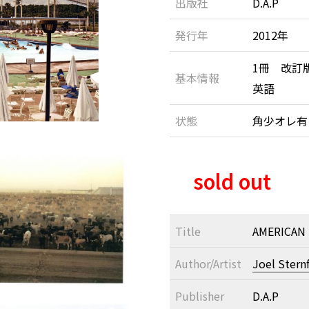
出版社
D.A.P
発行年
2012年
1冊 改訂
基本情報
英語
状態
角少オレ有
sold out
Title
AMERICAN
Author/Artist
Joel Stern
Publisher
D.A.P