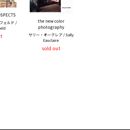
OSPECTS
the new color
ェルド /
photography
feld
サリー・オークレア / Sally
t
Eauclaire
sold out