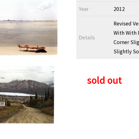
Year
2012
Revised Ver
With With D
Details
Corner Sli
Slightly So
sold out