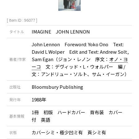
[ Item ID : 96077 ]
IMAGINE JOHN LENNON
タイトル
John Lennon Foreword: Yoko Ono Text:
David L Wolper Edit and Text: Andrew Solt,
Sam Egan（ジョン・レノン 序文：
オノ・ヨ
著者/作家
ーコ
文：デヴィッド・L・ウォルパー 編 /
文：アンドリュー・ソルト、サム・イーガン）
Bloomsbury Publishing
出版社
1988年
発行年
1冊 初版 ハードカバー 背布装 カバー
基本情報
付 英語
カバーシミ・極少凹ミ有 頁シミ有
状態