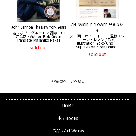
AN INVISIBLE FLOWER 見えない
John Lennon The New York Years
花
著：ボブ・グルーエン 翻訳：中
文・画：オノ・ヨーコ 監修：シ
江昌彦 / Author: Bob Gruen
ョーン・レノン / Text,
Translate: Masahiko Nakae
Illustration: Yoko Ono
sold out
Supervision: Sean Lennon
sold out
<<前のページへ戻る
HOME
本 / Books
作品 / Art Works