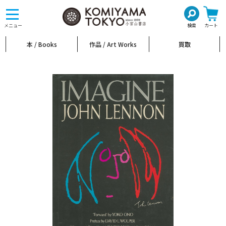
toggle
navigation
メニュー
検索
カート
本 / Books
作品 / Art Works
買取