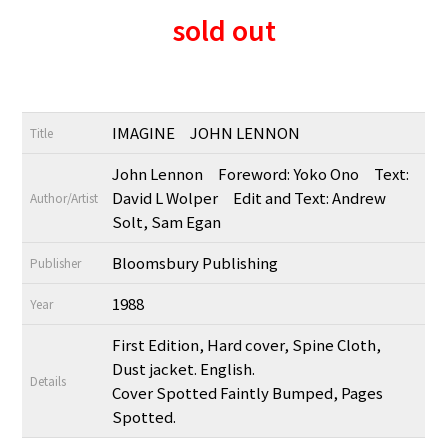
sold out
IMAGINE JOHN LENNON
Title
John Lennon Foreword: Yoko Ono Text:
David L Wolper Edit and Text: Andrew
Author/Artist
Solt, Sam Egan
Bloomsbury Publishing
Publisher
1988
Year
First Edition, Hard cover, Spine Cloth,
Dust jacket. English.
Details
Cover Spotted Faintly Bumped, Pages
Spotted.