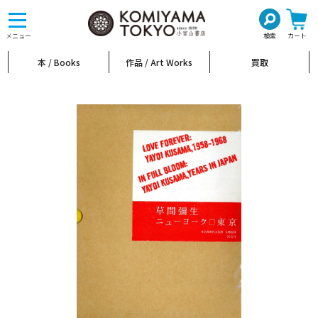
toggle
navigation
メニュー
検索
カート
本 / Books
作品 / Art Works
買取