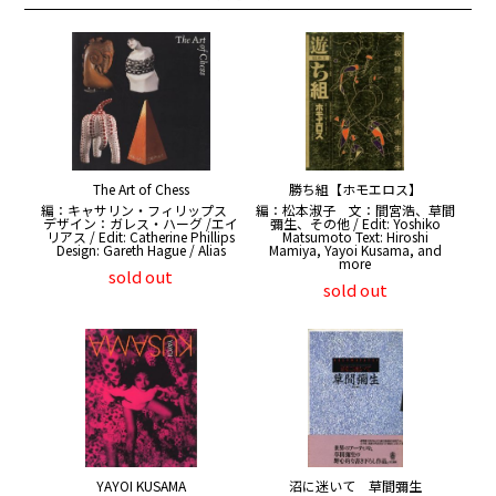
The Art of Chess
勝ち組【ホモエロス】
編：キャサリン・フィリップス
編：松本淑子 文：間宮浩、草間
デザイン：ガレス・ハーグ /エイ
彌生、その他 / Edit: Yoshiko
リアス / Edit: Catherine Phillips
Matsumoto Text: Hiroshi
Design: Gareth Hague / Alias
Mamiya, Yayoi Kusama, and
more
sold out
sold out
YAYOI KUSAMA
沼に迷いて 草間彌生