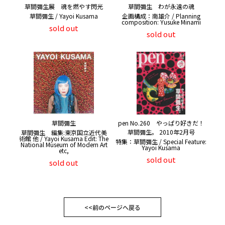
草間彌生展 魂を燃やす閃光
草間彌生 わが永遠の魂
草間彌生 / Yayoi Kusama
企画構成：南雄介 / Planning
composition: Yusuke Minami
sold out
sold out
草間彌生
pen No.260 やっぱり好きだ！
草間彌生。 2010年2月号
草間彌生 編集:東京国立近代美
術館 他 / Yayoi Kusama Edit: The
特集：草間彌生 / Special Feature:
National Museum of Modern Art
Yayoi Kusama
etc,
sold out
sold out
<<前のページへ戻る