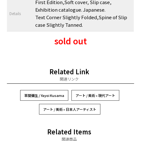
First Edition,Soft cover, Slip case,
Exhibition catalogue. Japanese.
Details
Text Corner Slightly Folded,Spine of Slip
case Slightly Tanned.
sold out
Related Link
関連リンク
草間彌生 / Yayoi Kusama
アート / 美術 » 現代アート
アート / 美術 » 日本人アーティスト
Related Items
関連商品