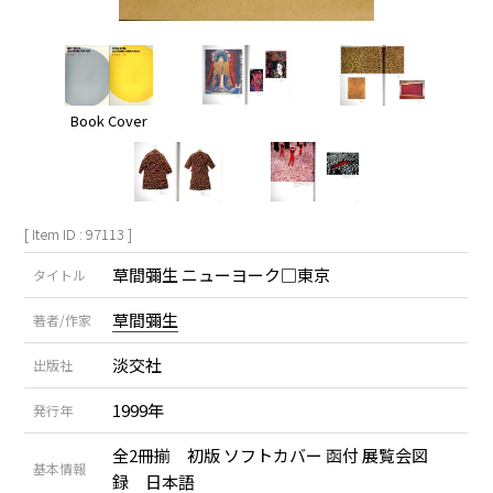
Book Cover
[ Item ID : 97113 ]
草間彌生 ニューヨーク□東京
タイトル
草間彌生
著者/作家
淡交社
出版社
1999年
発行年
全2冊揃 初版 ソフトカバー 函付 展覧会図
基本情報
録 日本語