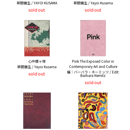
草間彌生 / YAYOI KUSAMA
草間彌生 / Yayoi Kusama
sold out
sold out
心中櫻ヶ塚
Pink The Exposed Color in
Contemporary Art and Culture
草間彌生 / Yayoi Kusama
編：バーバラ・ネーミッツ / Edit:
sold out
Barbara Nemitz
sold out