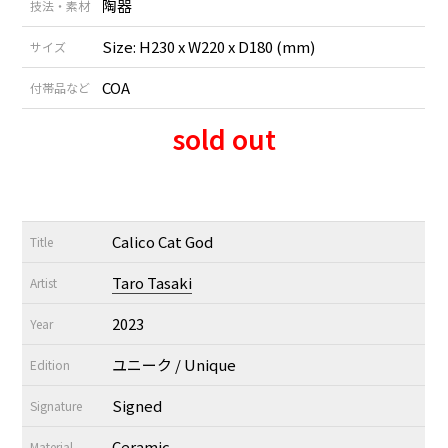
陶器
技法・素材
Size: H230 x W220 x D180 (mm)
サイズ
COA
付帯品など
sold out
Calico Cat God
Title
Taro Tasaki
Artist
2023
Year
ユニーク / Unique
Edition
Signed
Signature
Ceramic
Material