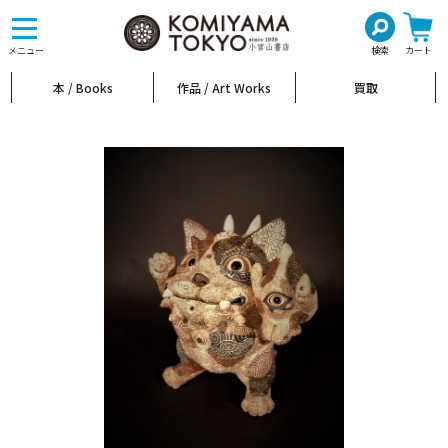
toggle
navigation
メニュー
検索
カート
本 / Books
作品 / Art Works
買取