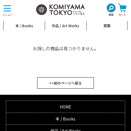
toggle
navigation
メニュー
検索
カート
本 / Books
作品 / Art Works
買取
お探しの商品は見つかりません。
<<前のページへ戻る
HOME
本 / Books
作品 / Art Works