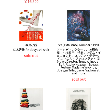
￥16,500
写真小説
Six (sixth sense) Number7 1991
荒木経惟 / Nobuyoshi Araki
アートディレクター：井上嗣也
編：小指敦子 特集：マダム・イ
sold out
ェヴォンド、ユルゲン・テラー、
ハヴィエル・ヴァロンラット ほ
か / Art Director: Tsuguya Inoue
Edit: Atsuko Kozasu Special
Feature: Madame Yevonde,
Juergen Teller, Javier Vallhonrat,
and more.
sold out