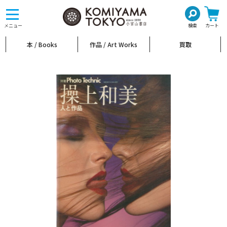
toggle
navigation
メニュー
検索
カート
本 / Books
作品 / Art Works
買取