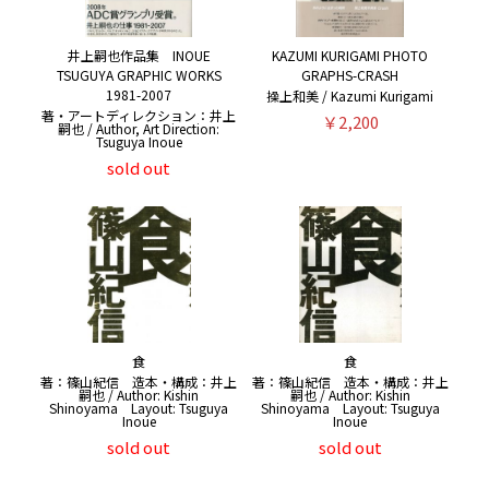
井上嗣也作品集 INOUE
KAZUMI KURIGAMI PHOTO
TSUGUYA GRAPHIC WORKS
GRAPHS-CRASH
1981-2007
操上和美 / Kazumi Kurigami
著・アートディレクション：井上
￥2,200
嗣也 / Author, Art Direction:
Tsuguya Inoue
sold out
食
食
著：篠山紀信 造本・構成：井上
著：篠山紀信 造本・構成：井上
嗣也 / Author: Kishin
嗣也 / Author: Kishin
Shinoyama Layout: Tsuguya
Shinoyama Layout: Tsuguya
Inoue
Inoue
sold out
sold out