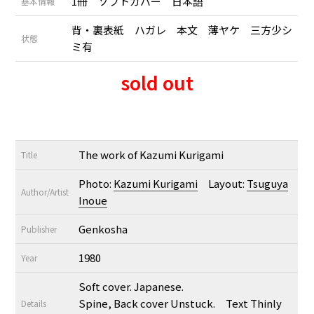
1冊 ソフトカバー 日本語
基本情報
背・裏表紙 ハガレ 本文 薄ヤケ 三方少シ
状態
ミ有
sold out
The work of Kazumi Kurigami
Title
Photo:
Kazumi Kurigami
Layout:
Tsuguya
Author/Artist
Inoue
Genkosha
Publisher
1980
Year
Soft cover. Japanese.
Spine, Back cover Unstuck. Text Thinly
Details