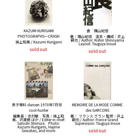
KAZUMI KURIGAMI
食 篠山紀信
PHOTOGRAPHSーCRASH
著：篠山紀信 造本・構成：井上
嗣也 / Author: Kishin Shinoyama
操上和美 / Kazumi Kurigami
Layout: Tsuguya Inoue
sold out
sold out
男子専科 dansen 1970年7月号
MEMOIRE DE LA MODE COMME
cool-hunter
des GARCONS
編集長：志村敏 写真：操上和
著： フランス グラン 監修：井上
美、沢渡朔 ほか / Editer in chief:
嗣也 / Author: France Grand
Satoshi Shimura Photo:
Supervision: Tsuguya Inoue
Kazumi Kurigami, Hajime
sold out
Sawatari, and more.