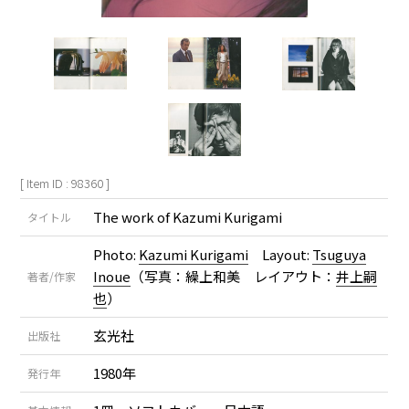
[ Item ID : 98360 ]
The work of Kazumi Kurigami
タイトル
Photo:
Kazumi Kurigami
Layout:
Tsuguya
Inoue
（写真：繰上和美 レイアウト：
井上嗣
著者/作家
也
）
玄光社
出版社
1980年
発行年