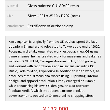
Gloss painted C-UV 9400 resin
Material
Size: H331 x W110 x D292 (mm)
Size
Certificate of authenticity
Attachments
Kim Laughton is originally from the UK but has spent the last
decade in Shanghai and relocated to Tokyo at the end of 2022.
Focusing in digitally originated work, especially real CG using
game engines, he has created work for museums and galleries
including X MUSEUM, Carnegie Museum of Art, PPPP gallery,
and worked with record labels and musicians (including PC
Music, Fade to Mind, Hyperdub). In addition to video works, he
produces three-dimensional works using 3D printing, interior
design, and apparel production. Firstly emerged on Tumblr,
while announcing his own CG designs, he also operates
“Taobao Media”, which introduces extreme product
advertisements posted on Chinese online shopping sites.
￥132,000