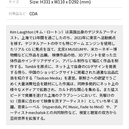
Size: H331 x W110 x D292 (mm)
サイズ
COA
付帯品など
Kim Laughton (キム・ロートン）は英国出身のデジタルアーティ
スト。上海で13年間を過ごしたのち、2022年に東京へ活動拠点
を移す。デジタルアートの中でも特にゲーム エンジンを使用し
たリアル CG に焦点を当て、北京X MUSEUMや、米カーネギー博
物館などに作品を出展。 映像作品の他、3Dプリントを使った立
体作品やインテリアデザイン、アパレル制作など幅広く作品を制
作する。Tumblrを原点に、ネット上で自身のCGデザインを発表
する傍ら、中国のショッピングサイトに掲載された過激な出品広
告を紹介する「Taobao Media」を運営。新鮮さへの欲望でうご
めく大量消費社会を題材にした作風は、同時多発的にネット上の
様々なメディアで拡散され、カルト的な関心を集める。また猛ス
ピードで発展を遂げた上海のクラブシーンにおいて、先駆けの
VJ（音楽に合わせて映像を流すアーティスト）としていち早く活
躍。音楽レーベル（Hyperdub, PC Music, Fade to Mind）や、ア
ーティストmechatokとの共同制作など、視覚と聴覚の双方から
芸術世界を拡張する。