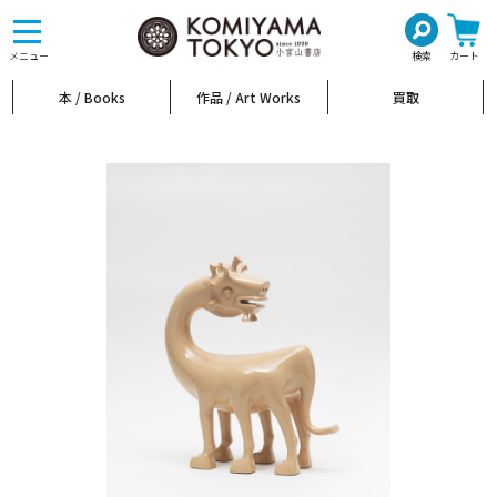
toggle
navigation
メニュー
検索
カート
本 / Books
作品 / Art Works
買取