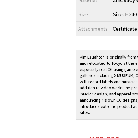
Size
Size: H240
Attachments
Certificate
Kim Laughton is originally from
and relocated to Tokyo at the en
especially real CG using game 
galleries including X MUSEUM, 
with record labels and musician
addition to video works, he pr
interior design, and apparel pr
announcing his own CG designs,
introduces extreme product ad
sites.