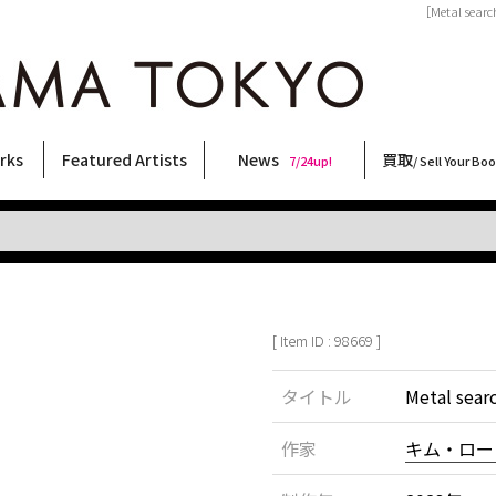
［Metal se
rks
Featured Artists
News
買取
7/24up!
/ Sell Your Bo
ィー
ート
ス
orks
稲嶺啓一(東風終)
村田言恵
丸岡和吾
Rico Casella
キム・ロートン
菅谷晋一
柴田亜美
内藤啓介
CHRIS
春川ナミオ
須藤昌人
林月光
三島由紀夫
二本木里美
三島剛
内藤ルネ
COOKIE
佐伯俊男
天野タケル
大西洋介
森山大道
北島敬三
秋赤音
横尾忠則
大類信
新着・おすすめ商品
フェア・イベント情報
お店からのお知らせ
買取ブログ
買取専用フォー
古書 / 古本の買
美術品の買取
出張買取につい
宅配買取につい
店頭買取につい
よくある質問
9/7up!
6/1up!
7/24up!
 ART LABEL
Keiichi Inamine(kochishun)
Kotoe Murata
Kazumichi Maruoka
(Babybrush)
Kim Laughton
Shinichi Sugaya
Ami Shibata
Keisuke Naito
CHRIS
Namio Harukawa
Masato Sudo
Gekko Hayashi
Yukio Mishima
Satomi Nihongi
Go Mishima
Rune Naito
野性爆弾くっきー！
Toshio Saeki
TAKERU AMANO
Yosuke Onishi
Daido Moriyama
Keizo Kitajima
AKIAKANE
Tadanori Yokoo
Makoto Ohrui
[ Item ID : 98669 ]
タイトル
Metal sear
作家
キム・ロー