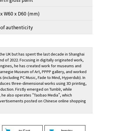
 x W60 x D60 (mm)
 of authenticity
 the UK but has spent the last decade in Shanghai
d of 2022. Focusing in digitally originated work,
engines, he has created work for museums and
Carnegie Museum of Art, PPPP gallery, and worked
s (including PC Music, Fade to Mind, Hyperdub). In
oduces three-dimensional works using 3D printing,
oduction. Firstly emerged on Tumblr, while
 he also operates “Taobao Media”, which
vertisements posted on Chinese online shopping