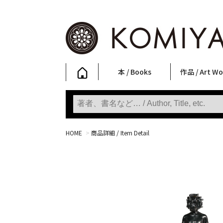
本 / Books
作品 / Art Wo
写真集
ファッション
アート / 美術
文学・人文
日本文化
新刊
SALE
フォトグラフ
ポスター
ストリートア
立体・その他
アートワーク
Primary Artw
版画
Photobooks
Fashion
Art
Literature & Humanities
Japanese Culture
New Books
SALE
Photography
Posters
Street Art
Sculptures / etc
Art Works
KOMIYAMA TOKYO
Prints
HOME
>
商品詳細 / Item Detail