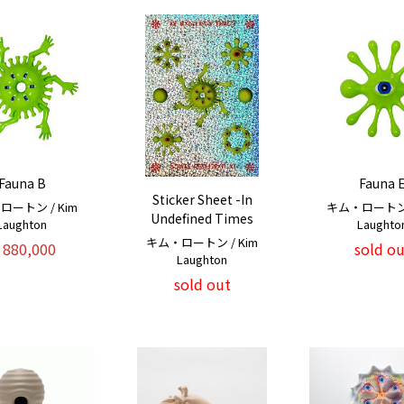
Fauna B
Fauna 
Sticker Sheet -In
ロートン / Kim
キム・ロートン /
Undefined Times
Laughton
Laughto
キム・ロートン / Kim
880,000
sold ou
Laughton
sold out