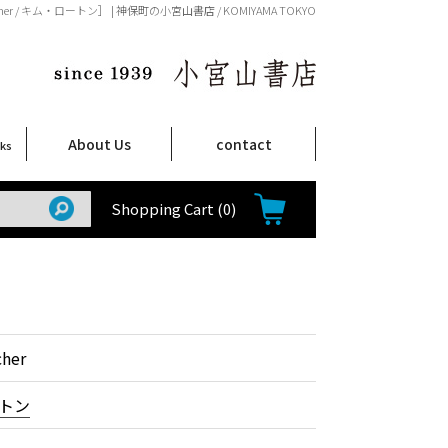
archer / キム・ロートン］ | 神保町の小宮山書店 / KOMIYAMA TOKYO
About Us
contact
oks
店舗案内
ご注文について
特定商取引法に関する表示
プライバシーポリシー
ム
取
て
て
て
Shop Infomation
How to Order
Shopping Cart
(0)
cher
トン