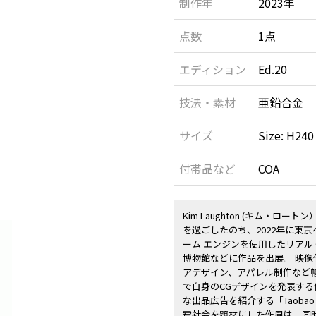
制作年
2023年
点数
1点
エディション
Ed.20
技法・素材
亜鉛合金
サイズ
Size: H240
付帯品など
COA
Kim Laughton (キム・
を過ごしたのち、2022年に東
ーム エンジンを使用したリアル 
博物館などに作品を出展。 映像
アデザイン、アパレル制作など幅
で自身のCGデザインを発表す
な出品広告を紹介する「Taoba
費社会を題材にした作風は、同