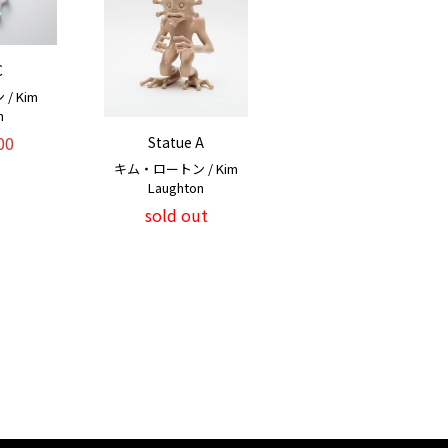
C
 Kim
n
00
Statue A
キム・ロートン / Kim
Laughton
sold out