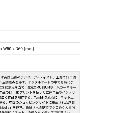
 x W60 x D60 (mm)
ロートン）は英国出身のデジタルアーティスト。上海で13年間
京へ活動拠点を移す。デジタルアートの中でも特にゲ
CG に焦点を当て、北京X MUSEUMや、米カーネギー
作品の他、3Dプリントを使った立体作品やインテリ
広く作品を制作する。Tumblrを原点に、ネット上
る傍ら、中国のショッピングサイトに掲載された過激
o Media」を運営。新鮮さへの欲望でうごめく大量消
時多発的にネット上の様々なメディアで拡散され、