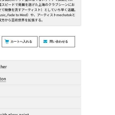
猛スピードで発展を遂げた上海のクラブシーンにお
せて映像を流すアーティスト）としていち早く活躍。
sic, Fade to Mind）や、アーティストmechatokと
双方から芸術世界を拡張する。
cher
ton
with gloss paint