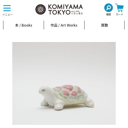
toggle
navigation
メニュー
検索
カート
本 / Books
作品 / Art Works
買取