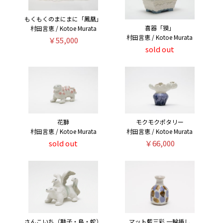
もくもくのまにまに「鳳凰」
喜器「獏」
村田言恵 / Kotoe Murata
村田言恵 / Kotoe Murata
￥55,000
sold out
花獅
モクモクポタリー
村田言恵 / Kotoe Murata
村田言恵 / Kotoe Murata
sold out
￥66,000
さんこいち（獅子・鳥・蛇）
マット藍三彩 一輪挿し