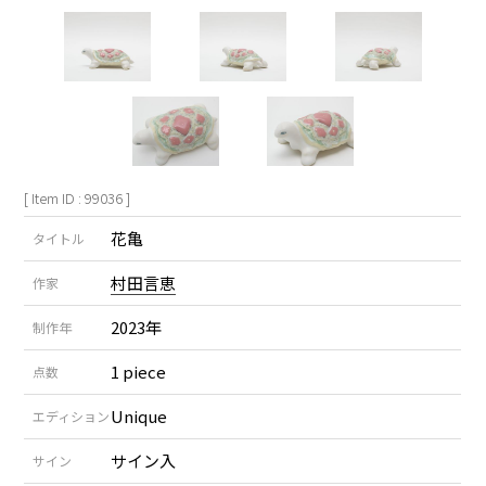
[ Item ID : 99036 ]
花亀
タイトル
村田言恵
作家
2023年
制作年
1 piece
点数
Unique
エディション
サイン入
サイン