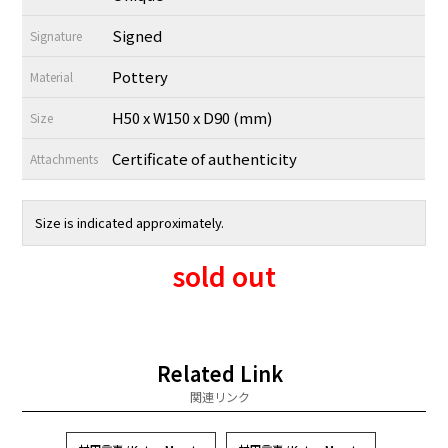
Signed
Signature
Pottery
Material
H50 x W150 x D90 (mm)
Size
Certificate of authenticity
Attachments
Size is indicated approximately.
sold out
Related Link
関連リンク