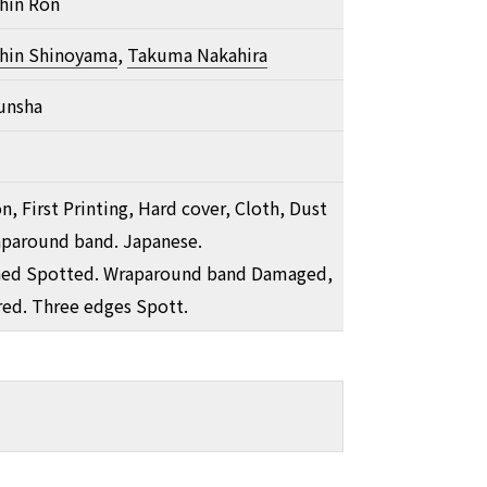
hin Ron
shin Shinoyama
,
Takuma Nakahira
unsha
on, First Printing, Hard cover, Cloth, Dust
aparound band. Japanese.
ned Spotted. Wraparound band Damaged,
red. Three edges Spott.