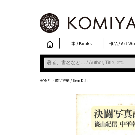
本 / Books
作品 / Art Wo
写真集
ファッション
アート / 美術
文学・人文
日本文化
新刊
SALE
フォトグラフ
ポスター
ストリートア
立体・その他
アートワーク
Primary Artw
版画
Photobooks
Fashion
Art
Literature & Humanities
Japanese Culture
New Books
SALE
Photography
Posters
Street Art
Sculptures / etc
Art Works
KOMIYAMA TOKYO
Prints
HOME
>
商品詳細 / Item Detail