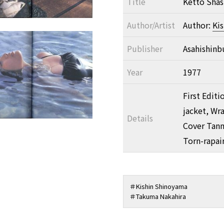
Title
Ketto Shas
Author/Artist
Author:
Ki
Publisher
Asahishinb
Year
1977
First Editi
jacket, Wr
Details
Cover Tan
Torn-rapai
＃
Kishin Shinoyama
＃
Takuma Nakahira