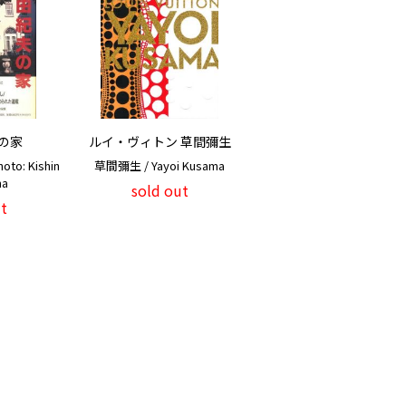
の家
ルイ・ヴィトン 草間彌生
o: Kishin
草間彌生 / Yayoi Kusama
ma
sold out
t