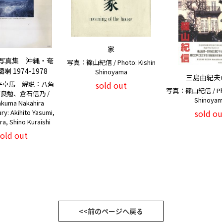
家
写真集 沖縄・奄
写真：篠山紀信 / Photo: Kishin
喇 1974-1978
Shinoyama
三島由紀夫
平卓馬 解説：八角
sold out
写真：篠山紀信 / Phot
良勉、倉石信乃 /
Shinoya
Takuma Nakahira
y: Akihito Yasumi,
sold ou
ra, Shino Kuraishi
sold out
<<前のページへ戻る