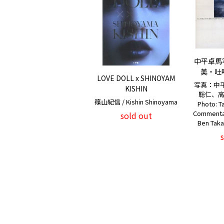
中平卓馬
美・吐噶
LOVE DOLL x SHINOYAM
写真：中
KISHIN
聡仁、高
篠山紀信 / Kishin Shinoyama
Photo: 
Commentar
sold out
Ben Taka