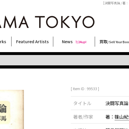
［決闘写真論 / 著：
rks
Featured Artists
News
買取
7/24up!
/ Sell Your Bo
ィー
ート
ス
orks
稲嶺啓一(東風終)
村田言恵
丸岡和吾
Rico Casella
キム・ロートン
菅谷晋一
柴田亜美
内藤啓介
CHRIS
林月光
横尾忠則
大類信
須藤昌人
三島剛
秋赤音
内藤ルネ
佐伯俊男
三島由紀夫
COOKIE
大西洋介
森山大道
北島敬三
天野タケル
春川ナミオ
二本木里美
新着・おすすめ商品
フェア・イベント情報
お店からのお知らせ
買取ブログ
買取専用フォー
古書 / 古本の買
美術品の買取
出張買取につい
宅配買取につい
店頭買取につい
よくある質問
9/7up!
6/1up!
7/24up!
 ART LABEL
Keiichi Inamine(kochishun)
Kotoe Murata
Kazumichi Maruoka
(Babybrush)
Kim Laughton
Shinichi Sugaya
Ami Shibata
Keisuke Naito
CHRIS
Gekko Hayashi
Tadanori Yokoo
Makoto Ohrui
Masato Sudo
Go Mishima
AKIAKANE
Rune Naito
Toshio Saeki
Yukio Mishima
野性爆弾くっきー！
Yosuke Onishi
Daido Moriyama
Keizo Kitajima
TAKERU AMANO
Namio Harukawa
Satomi Nihongi
[ Item ID : 99533 ]
タイトル
決闘写真論
著者/作家
著：
篠山紀