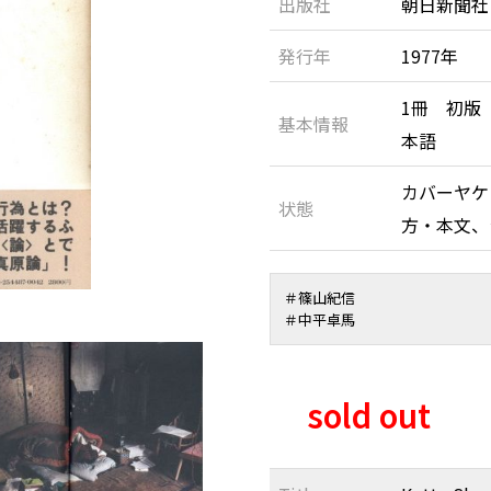
出版社
朝日新聞社
発行年
1977年
1冊 初版
基本情報
本語
カバーヤケ
状態
方・本文
＃
篠山紀信
＃
中平卓馬
sold out