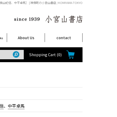
篠山紀信、中平卓馬］ | 神保町の小宮山書店 / KOMIYAMA TOKYO
About Us
contact
oks
店舗案内
ご注文について
特定商取引法に関する表示
プライバシーポリシー
ム
取
て
て
て
Shop Infomation
How to Order
Shopping Cart
(0)
信
、
中平卓馬