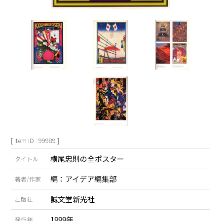
[ Item ID : 99989 ]
横尾忠則の全ポスター
タイトル
編：アイデア編集部
著者/作家
誠文堂新光社
出版社
1999年
発行年