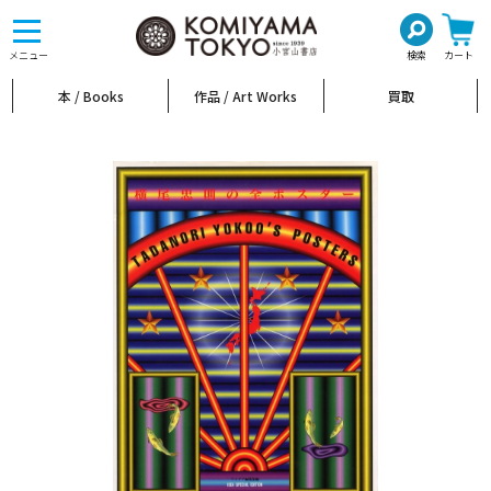
toggle
navigation
メニュー
検索
カート
本 / Books
作品 / Art Works
買取