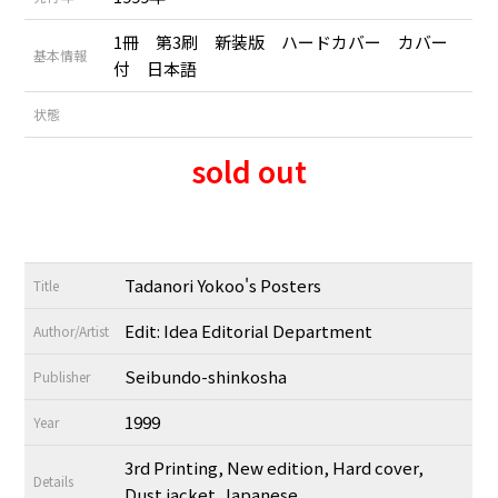
1冊 第3刷 新装版 ハードカバー カバー
基本情報
付 日本語
状態
sold out
Tadanori Yokoo's Posters
Title
Edit: Idea Editorial Department
Author/Artist
Seibundo-shinkosha
Publisher
1999
Year
3rd Printing, New edition, Hard cover,
Details
Dust jacket. Japanese.