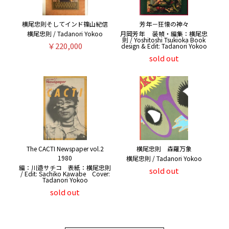
横尾忠則そしてインド篠山紀信
芳年－狂懐の神々
横尾忠則 / Tadanori Yokoo
月岡芳年 装幀・編集：横尾忠
則 / Yoshitoshi Tsukioka Book
￥220,000
design & Edit: Tadanori Yokoo
sold out
The CACTI Newspaper vol.2
横尾忠則 森羅万象
1980
横尾忠則 / Tadanori Yokoo
編：川邉サチコ 表紙：横尾忠則
sold out
/ Edit: Sachiko Kawabe Cover:
Tadanori Yokoo
sold out