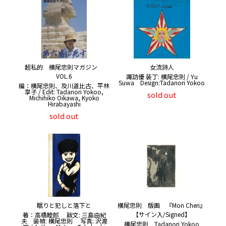
超私的 横尾忠則マガジン
女流詩人
VOL.6
諏訪優 装丁: 横尾忠則 / Yu
Suwa Design:Tadanori Yokoo
編：横尾忠則、及川道比古、平林
享子 / Edit: Tadanori Yokoo,
sold out
Michihiko Oikawa, Kyoko
Hirabayashi
sold out
眠りと犯しと落下と
横尾忠則 版画 『Mon Cheri』
【サイン入/Signed】
著：高橋睦郎 跋文: 三島由紀
夫 装幀: 横尾忠則 写真: 沢渡
横尾忠則 Tadanori Yokoo