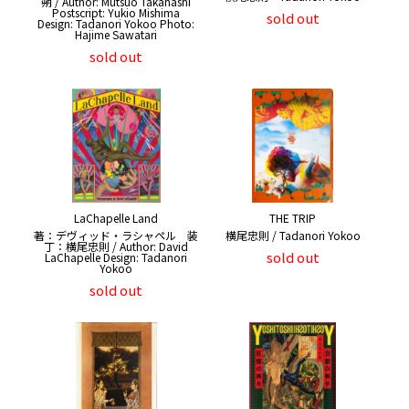
朔 / Author: Mutsuo Takahashi
Postscript: Yukio Mishima
sold out
Design: Tadanori Yokoo Photo:
Hajime Sawatari
sold out
LaChapelle Land
THE TRIP
著：デヴィッド・ラシャペル 装
横尾忠則 / Tadanori Yokoo
丁：横尾忠則 / Author: David
sold out
LaChapelle Design: Tadanori
Yokoo
sold out