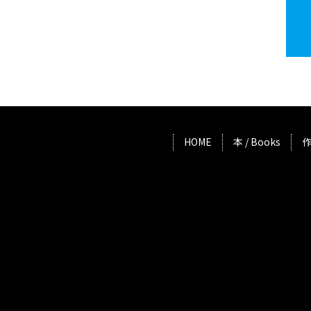
HOME
本 / Books
作