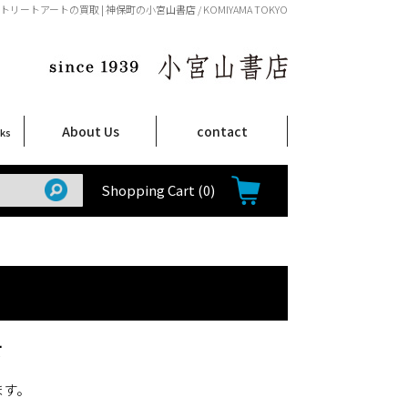
トリートアートの買取 | 神保町の小宮山書店 / KOMIYAMA TOKYO
About Us
contact
oks
店舗案内
ご注文について
特定商取引法に関する表示
プライバシーポリシー
ム
取
て
て
て
Shop Infomation
How to Order
Shopping Cart
(0)
て
ます。