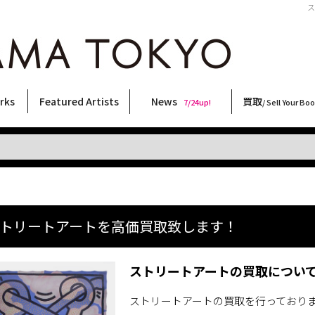
ス
rks
Featured Artists
News
買取
7/24up!
/ Sell Your Bo
ィー
ート
ス
orks
稲嶺啓一(東風終)
村田言恵
丸岡和吾
Rico Casella
キム・ロートン
菅谷晋一
柴田亜美
内藤啓介
CHRIS
内藤ルネ
林月光
大類信
須藤昌人
三島由紀夫
COOKIE
佐伯俊男
二本木里美
大西洋介
天野タケル
北島敬三
森山大道
横尾忠則
秋赤音
春川ナミオ
三島剛
新着・おすすめ商品
フェア・イベント情報
お店からのお知らせ
買取ブログ
買取専用フォー
古書 / 古本の買
美術品の買取
出張買取につい
宅配買取につい
店頭買取につい
よくある質問
9/7up!
6/1up!
7/24up!
 ART LABEL
Keiichi Inamine(kochishun)
Kotoe Murata
Kazumichi Maruoka
(Babybrush)
Kim Laughton
Shinichi Sugaya
Ami Shibata
Keisuke Naito
CHRIS
Rune Naito
Gekko Hayashi
Makoto Ohrui
Masato Sudo
Yukio Mishima
野性爆弾くっきー！
Toshio Saeki
Satomi Nihongi
Yosuke Onishi
TAKERU AMANO
Keizo Kitajima
Daido Moriyama
Tadanori Yokoo
AKIAKANE
Namio Harukawa
Go Mishima
トリートアートを高価買取致します！
ストリートアートの買取につい
ストリートアートの買取を行っており