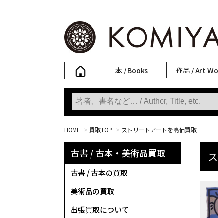
本 / Books
作品 / Art Wo
写真集
ファッション
アート / 美術
文学・人文
日本文化
新刊
SALE
フォトグラフ
ポスター
ストリートア
立体・その他
アートワーク
Primary Artw
版画
Photobooks
Fashion
Art
Literature & Humanities
Japanese Culture
New Books
SALE
Photography
Posters
Street Art
Sculptures / etc
Art Works
KOMIYAMA TOKYO
Prints
HOME
>
買取TOP
>
ストリートアートを高価買取
古書 / 古本・美術品買取
ス
古書 / 古本の買取
美術品の買取
出張買取について