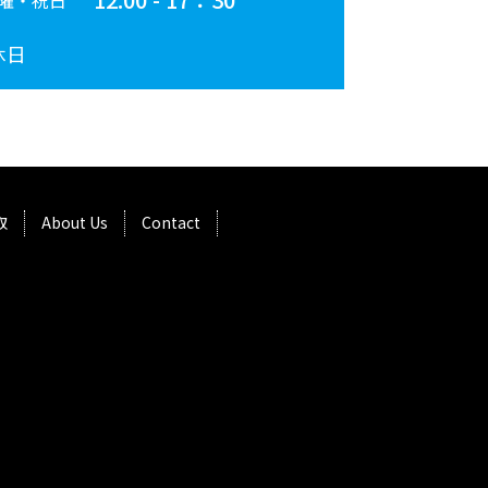
曜・祝日
休日
取
About Us
Contact