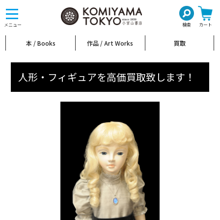
toggle
navigation
メニュー
検索
カート
本 / Books
作品 / Art Works
買取
人形・フィギュアを高価買取致します！