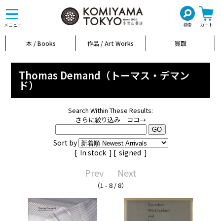
toggle
navigation
メニュー
検索
カート
本 / Books
作品 / Art Works
買取
Thomas Demand（トーマス・デマン
ド）
Search Within These Results:
さらに絞り込み ココ→
Sort by
[
In stock
] [
signed
]
Prev
Next
（1 - 8 / 8）