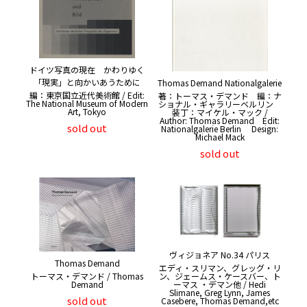
ドイツ写真の現在 かわりゆく
「現実」と向かいあうために
Thomas Demand Nationalgalerie
編：東京国立近代美術館 / Edit:
著：トーマス・デマンド 編：ナ
The National Museum of Modern
ショナル・ギャラリーベルリン
Art, Tokyo
装丁：マイケル・マック /
Author: Thomas Demand Edit:
sold out
Nationalgalerie Berlin Design:
Michael Mack
sold out
ヴィジョネア No.34 パリス
Thomas Demand
エディ・スリマン、グレッグ・リ
ン、ジェームス・ケースバー、ト
トーマス・デマンド / Thomas
ーマス ・デマン他 / Hedi
Demand
Slimane, Greg Lynn, James
sold out
Casebere, Thomas Demand,etc