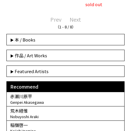
sold out
Prev
Next
（1 - 8 / 8）
本 / Books
作品 / Art Works
Featured Artists
Recommend
赤瀬川原平
Genpei Akasegawa
荒木経惟
Nobuyoshi Araki
稲嶺啓一
Keiichi Inamine