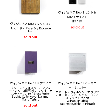
ヴィジョネア No.42 セント＆
No.47 テイスト
IFF / IFF
ヴィジョネア No.60 レリジョン
sold out
リカルド・ティッシ / Riccarde
Tisci
sold out
ヴィジョネア No.55 サプライズ
ヴィジョネア No.51 ハーモニ
ー・シルバー
ブルース・フォスター、ソフィ
ー・カル、草間弥生、マリオ・テ
ロバート・ウィルソン、マウリツ
スティーノ、他 / Bruce Foster,
ィオ・カテラン、リチャード・ミ
Sophie Calle, yayoi kusama,
ズラック / Robert
Mario Testino
Wilson,Mauricio
cattleman,Richard Misrach
sold out