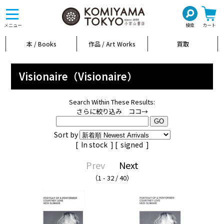
toggle
navigation
メニュー
検索
カート
本 / Books
作品 / Art Works
買取
Visionaire（Visionaire）
Search Within These Results:
さらに絞り込み ココ→
Sort by
[
In stock
] [
signed
]
Prev
Next
（1 - 32 / 40）