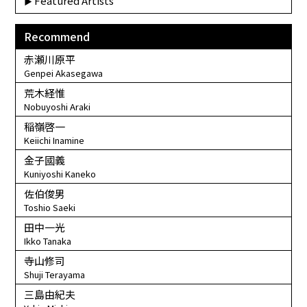
Featured Artists
Recommend
赤瀬川原平
Genpei Akasegawa
荒木経惟
Nobuyoshi Araki
稲嶺啓一
Keiichi Inamine
金子國義
Kuniyoshi Kaneko
佐伯俊男
Toshio Saeki
田中一光
Ikko Tanaka
寺山修司
Shuji Terayama
三島由紀夫