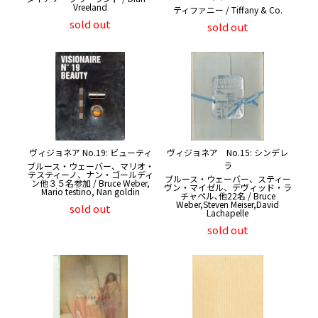
Vreeland
ティファニー / Tiffany & Co.
sold out
sold out
ヴィジョネア No.19: ビューティ
ヴィジョネア No.15: シンデレ
ラ
ブルース・ウェーバー、マリオ・
テスティーノ、ナン・ゴールディ
ブルース・ウェーバー、スティー
ン他３５名参加 / Bruce Weber,
ヴン・マイゼル、デヴィッド・ラ
Mario testino, Nan goldin
チャペル､他22名 / Bruce
Weber,Steven Meiser,David
sold out
Lachapelle
sold out