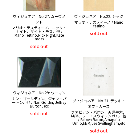
ヴィジョネア No.27: ムーヴメ
ヴィジョネア No.22: シック
ント
マリオ・テスティーノ / Mario
Yestino
マリオ・テスティーノ、ニック・
ナイト、ケイト・モス、他 /
sold out
Mario Testino,Nick Night,Kate
moss
sold out
ヴィジョネア No.29: ウーマン
ナン・ゴールディン、ジェフ・バ
ヴィジョネア No.21: デッキ・
ートン、他 / Nan Goldin, Jeffrey
Burton, etc
オブ・カーズ
ファビアン・バロン、天児牛大、
sold out
M/M、リー・スウィリンガム、他
/ Fabien Baron,Amagatu
Ushio,M/M,Lee Swillingham,etc
sold out