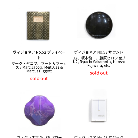
ヴィジョネア No.52 プライベー
ヴィジョネア No.53 サウンド
ト
U2、坂本龍一、藤原ヒロシ 他 /
U2, Ryuichi Sakamoto, Hiroshi
マーク・ヤコブ、マート＆マーカ
Fujiwara, etc.
ス / Marc Jacob, Mert Alas &
Marcus Piggott
sold out
sold out
ヴィジョネア No.36 パワー
ヴィジョネア No.48 マジック