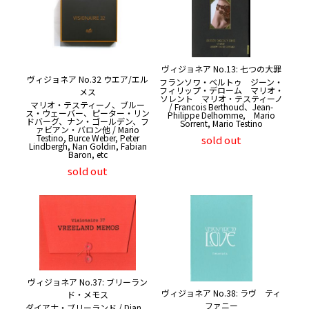
ヴィジョネア No.13: 七つの大罪
ヴィジョネア No.32 ウエア/エル
フランソワ・ベルトゥ ジーン・
フィリップ・デローム マリオ・
メス
ソレント マリオ・テスティーノ
マリオ・テスティーノ、ブルー
/ Francois Berthoud、Jean-
ス・ウェーバー、ピーター・リン
Philippe Delhomme, Mario
ドバーグ、ナン・ゴールデン、フ
Sorrent, Mario Testino
ァビアン・バロン他 / Mario
Testino, Burce Weber, Peter
sold out
Lindbergh, Nan Goldin, Fabian
Baron, etc
sold out
ヴィジョネア No.37: ブリーラン
ヴィジョネア No.38: ラヴ ティ
ド・メモス
ファニー
ダイアナ・ブリーランド / Dian