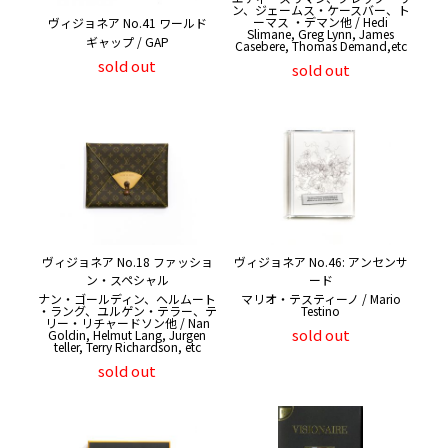
ン、ジェームス・ケースバー、ト
ーマス ・デマン他 / Hedi
ヴィジョネア No.41 ワールド
Slimane, Greg Lynn, James
ギャップ / GAP
Casebere, Thomas Demand,etc
sold out
sold out
ヴィジョネア No.18 ファッショ
ヴィジョネア No.46: アンセンサ
ン・スペシャル
ード
ナン・ゴールディン、ヘルムート
マリオ・テスティーノ / Mario
・ラング、ユルゲン・テラー、テ
Testino
リー・リチャードソン他 / Nan
sold out
Goldin, Helmut Lang, Jurgen
teller, Terry Richardson, etc
sold out