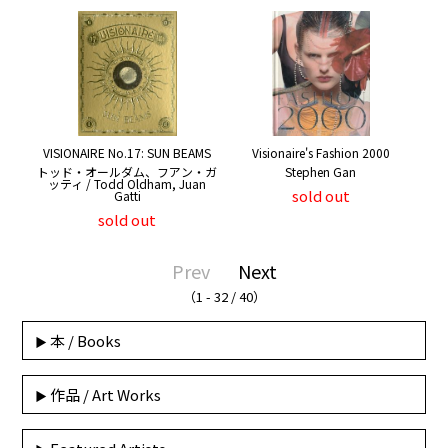
VISIONAIRE No.17: SUN BEAMS
Visionaire's Fashion 2000
トッド・オールダム、フアン・ガ
Stephen Gan
ッティ / Todd Oldham, Juan
sold out
Gatti
sold out
Prev
Next
（1 - 32 / 40）
本 / Books
作品 / Art Works