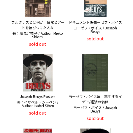
フルクサスとは何か 日常とアー
ドキュメント◉ヨーゼフ・ボイス
トを結びつけた人々
ヨーゼフ・ボイス / Joseph
Beuys
著：塩見允枝子 / Author: Mieko
Shiomi
sold out
sold out
Joseph Beuys Posters
ヨーゼフ・ボイス展 再生するイ
デア/経済の価値
著：イザベル・シーベン /
Author: Isabel Siben
ヨーゼフ・ボイス / Joseph
Beuys
sold out
sold out