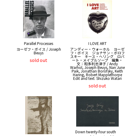
Parallel Processes
I LOVE ART
ヨーゼフ・ボイス / Joseph
アンディー・ウォーホル ヨーゼ
Beuys
フ・ボイス ジョナサン・ボロフ
スキー キース・ヘリング ロバ
sold out
ート・メイプルソープ 編集・
文：和多利志津子 / Andy
Warhol, Joseph Beuys, Nan June
Paik, Jonathan Borofsky, Keith
Haring, Robert Mapplethorpe
Edit and text: Shizuko Watari
sold out
Down twenty-four south