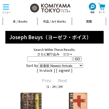
toggle
navigation
メニュー
検索
カート
本 / Books
作品 / Art Works
買取
Joseph Beuys（ヨーゼフ・ボイス）
Search Within These Results:
さらに絞り込み ココ→
Sort by
[
In stock
] [
signed
]
Prev
Next
（1 - 24 / 24）