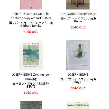
Pink The Exposed Color in
The Essential Joseph Beuys
Contemporary Art and Culture
ヨーゼフ・ボイス / Joseph
Beuys
編：バーバラ・ネーミッツ / Edit:
Barbara Nemitz
sold out
sold out
JOSEPH BEUYS Zeichnungen
JOSEPH BEUYS
Drawing
ヨーゼフ・ボイス / Joseph
Beuys
ヨーゼフ・ボイス / JOSEPH
BEUYS
sold out
sold out