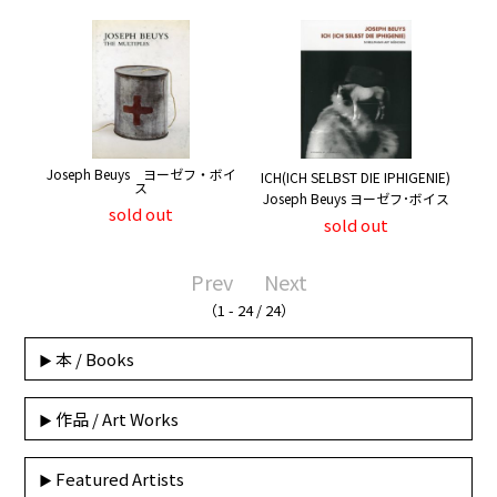
Joseph Beuys ヨーゼフ・ボイ
ICH(ICH SELBST DIE IPHIGENIE)
ス
Joseph Beuys ヨーゼフ･ボイス
sold out
sold out
Prev
Next
（1 - 24 / 24）
本 / Books
作品 / Art Works
Featured Artists