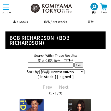
toggle
navigation
メニュー
検索
カート
本 / Books
作品 / Art Works
買取
BOB RICHARDSON（BOB
RICHARDSON）
Search Within These Results:
さらに絞り込み ココ→
Sort by
[
In stock
] [
signed
]
Prev
Next
（1 - 3 / 3）