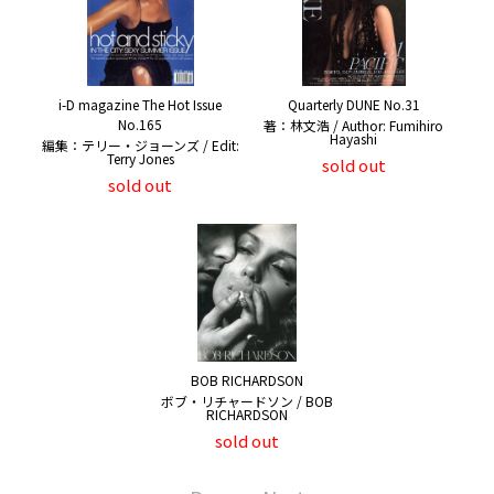
i-D magazine The Hot Issue
Quarterly DUNE No.31
No.165
著：林文浩 / Author: Fumihiro
Hayashi
編集：テリー・ジョーンズ / Edit:
Terry Jones
sold out
sold out
BOB RICHARDSON
ボブ・リチャードソン / BOB
RICHARDSON
sold out