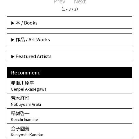
Prev
Next
（1 - 3 / 3）
本 / Books
作品 / Art Works
Featured Artists
Recommend
赤瀬川原平
Genpei Akasegawa
荒木経惟
Nobuyoshi Araki
稲嶺啓一
Keiichi Inamine
金子國義
Kuniyoshi Kaneko