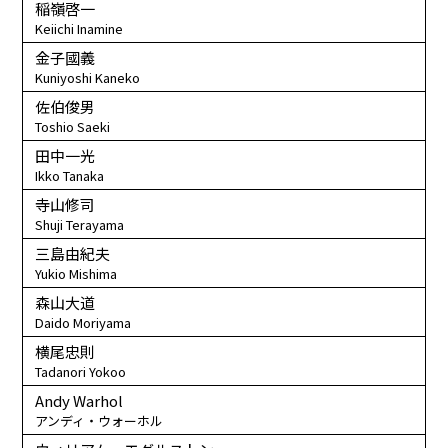
稲嶺啓一
Keiichi Inamine
金子國義
Kuniyoshi Kaneko
佐伯俊男
Toshio Saeki
田中一光
Ikko Tanaka
寺山修司
Shuji Terayama
三島由紀夫
Yukio Mishima
森山大道
Daido Moriyama
横尾忠則
Tadanori Yokoo
Andy Warhol
アンディ・ウォーホル