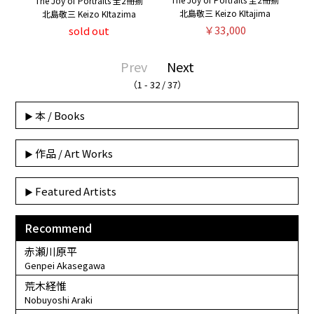
The Joy of Portraits 全2冊揃
北島敬三 Keizo KItajima
北島敬三 Keizo KItazima
￥33,000
sold out
Prev
Next
（1 - 32 / 37）
本 / Books
作品 / Art Works
Featured Artists
Recommend
赤瀬川原平
Genpei Akasegawa
荒木経惟
Nobuyoshi Araki