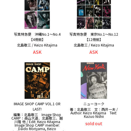
写真特急便 沖縄No.1〜No.4
写真特急便 東京No.1〜No.12
【4冊揃】
【12冊揃】
北島敬三 / Keizo Kitajima
北島敬三 / Keizo Kitajima
ASK
ASK
IMAGE SHOP CAMP VOL.1 OR
ニューヨーク
LAST!
著：北島敬三 文：西井一夫 /
Author: Keizo Kitajima Text:
編集：北島敬三 Image Shop
Kazuo Nishii
CAMP：森山大道、北島敬三、越
川隆 他 / Edit: Keizo Kitajima
sold out
Image Shop CAMP member:
Daido Moriyama, Keizo