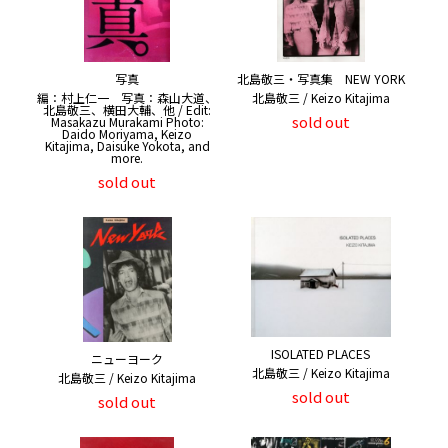
写真
北島敬三・写真集 NEW YORK
編：村上仁一 写真：森山大道、
北島敬三 / Keizo Kitajima
北島敬三、横田大輔、他 / Edit:
sold out
Masakazu Murakami Photo:
Daido Moriyama, Keizo
Kitajima, Daisuke Yokota, and
more.
sold out
ISOLATED PLACES
ニューヨーク
北島敬三 / Keizo Kitajima
北島敬三 / Keizo Kitajima
sold out
sold out