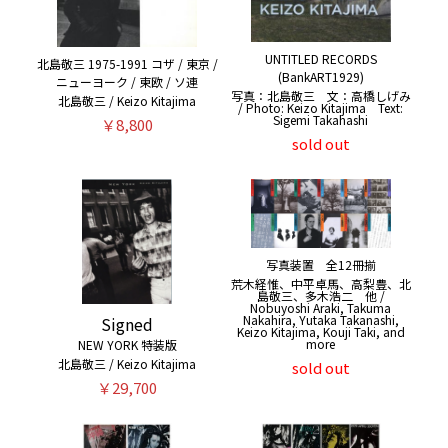
UNTITLED RECORDS
北島敬三 1975-1991 コザ / 東京 /
(BankART1929)
ニューヨーク / 東欧 / ソ連
写真：北島敬三 文：高橋しげみ
北島敬三 / Keizo Kitajima
/ Photo: Keizo Kitajima Text:
Sigemi Takahashi
￥8,800
sold out
写真装置 全12冊揃
荒木経惟、中平卓馬、高梨豊、北
島敬三、多木浩二 他 /
Nobuyoshi Araki, Takuma
Nakahira, Yutaka Takanashi,
Signed
Keizo Kitajima, Kouji Taki, and
more
NEW YORK 特装版
北島敬三 / Keizo Kitajima
sold out
￥29,700