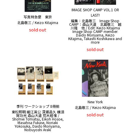
IMAGE SHOP CAMP VOL.1 OR
LAST!
写真特急便 東京
編集：北島敬三 Image Shop
北島敬三 / Keizo Kitajima
CAMP：森山大道 北島敬三 越
川隆 他 / Edit: Keizo Kitajima
sold out
Image Shop CAMP member:
Daido Moriyama, Keizo
Kitajima, Takashi Koshikawa and
more
sold out
New York
季刊 ワークショップ 8冊揃
北島敬三 / Keizo Kitajima
東松照明 細江英公 深瀬昌久 横須
sold out
賀功光 森山大道 荒木経惟 /
Shōmei Tōmatsu, Eikoh Hosoe,
Masahisa Fukase, Noriaki
Yokosuka, Daido Moriyama,
Nobuyoshi Araki