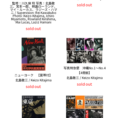
監修：川久保 玲 写真：北島敬
sold out
三、宮本一郎、桐島ローランド、
マイ・ルーカス、ラジーズ・ハマ
ニ / Supervision: Rei Kawakubo
Photo: Keizo Kitajima, Ichiro
Miyamoto, Rowland Kirishima,
Mai Lucas, Laziz Hamani
sold out
写真特急便 沖縄No.1〜No.4
【4冊揃】
ニューヨーク 【賞帯付】
北島敬三 / Keizo Kitajima
北島敬三 / Keizo Kitajima
sold out
sold out