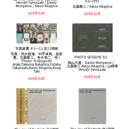
A.D.1991
Hiroshi Yamazaki / Daido
Moriyama / Keizo Kitajima
北島敬三 / Keizo Kitajima
sold out
sold out
写真装置 ＃1～12 全12冊揃
写真：荒木経惟、中平卓馬、高梨
PHOTO SESSION '82
豊、北島敬三、多木浩二 他 /
Photo: Ｎobuyoshi
森山大道 Daido Moriyama /
Araki,Takuma Nakahira,Yutaka
北島敬三 Keizo Kitajima / 山崎博
Takanashi,Keizo Kitajima,Kouji
Hiroshi Yamazaki
Taki
sold out
sold out
The Joy of Portraits 全2冊揃