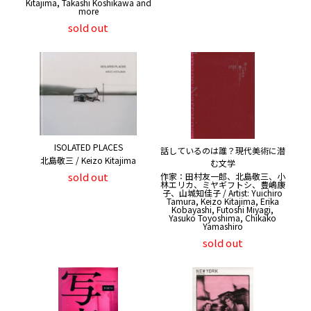
Kitajima, Takashi Koshikawa and
more
sold out
ISOLATED PLACES
話しているのは誰？現代美術に潜
北島敬三 / Keizo Kitajima
む文学
sold out
作家：田村友一郎、北島敬三、小
林エリカ、ミヤギフトシ、豊嶋康
子、山城知佳子 / Artist: Yuichiro
Tamura, Keizo Kitajima, Erika
Kobayashi, Futoshi Miyagi,
Yasuko Toyoshima, Chikako
Yamashiro
sold out