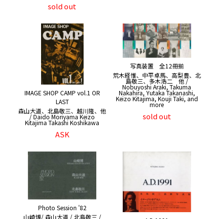
sold out
写真装置 全12冊揃
荒木経惟、中平卓馬、高梨豊、北
島敬三、多木浩二 他 /
Nobuyoshi Araki, Takuma
IMAGE SHOP CAMP vol.1 OR
Nakahira, Yutaka Takanashi,
Keizo Kitajima, Kouji Taki, and
LAST
more
森山大道、北島敬三、越川隆、他
sold out
/ Daido Moriyama Keizo
Kitajima Takashi Koshikawa
ASK
Photo Session '82
山崎博/ 森山大道 / 北島敬三 /