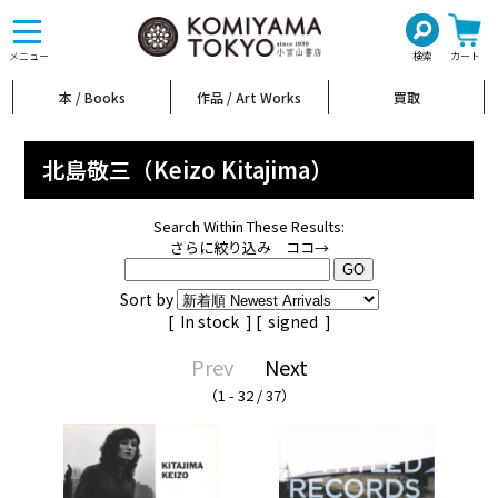
toggle
navigation
メニュー
検索
カート
本 / Books
作品 / Art Works
買取
北島敬三（Keizo Kitajima）
Search Within These Results:
さらに絞り込み ココ→
Sort by
[
In stock
] [
signed
]
Prev
Next
（1 - 32 / 37）