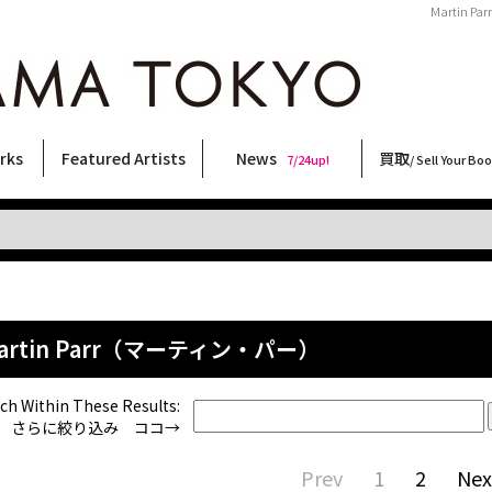
Martin 
rks
Featured Artists
News
買取
7/24up!
/ Sell Your Bo
ィー
ート
ス
orks
稲嶺啓一(東風終)
村田言恵
丸岡和吾
Rico Casella
キム・ロートン
菅谷晋一
柴田亜美
内藤啓介
CHRIS
天野タケル
須藤昌人
COOKIE
三島由紀夫
内藤ルネ
春川ナミオ
林月光
三島剛
秋赤音
二本木里美
森山大道
大西洋介
大類信
横尾忠則
佐伯俊男
北島敬三
新着・おすすめ商品
フェア・イベント情報
お店からのお知らせ
買取ブログ
買取専用フォー
古書 / 古本の買
美術品の買取
出張買取につい
宅配買取につい
店頭買取につい
よくある質問
9/7up!
6/1up!
7/24up!
 ART LABEL
Keiichi Inamine(kochishun)
Kotoe Murata
Kazumichi Maruoka
(Babybrush)
Kim Laughton
Shinichi Sugaya
Ami Shibata
Keisuke Naito
CHRIS
TAKERU AMANO
Masato Sudo
野性爆弾くっきー！
Yukio Mishima
Rune Naito
Namio Harukawa
Gekko Hayashi
Go Mishima
AKIAKANE
Satomi Nihongi
Daido Moriyama
Yosuke Onishi
Makoto Ohrui
Tadanori Yokoo
Toshio Saeki
Keizo Kitajima
artin Parr（マーティン・パー）
ch Within These Results:
さらに絞り込み ココ→
Prev
1
2
Nex