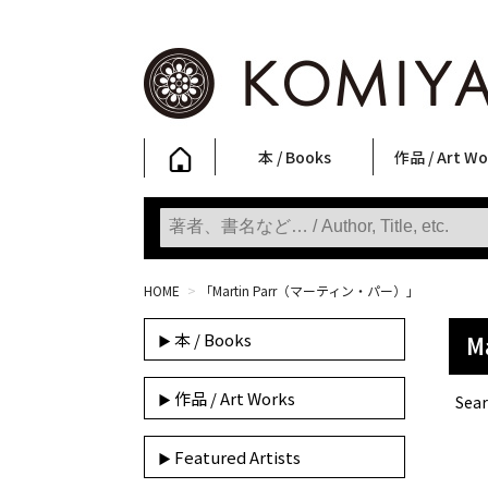
本 / Books
作品 / Art Wo
写真集
ファッション
アート / 美術
文学・人文
日本文化
新刊
SALE
フォトグラフ
ポスター
ストリートア
立体・その他
アートワーク
Primary Artw
版画
Photobooks
Fashion
Art
Literature & Humanities
Japanese Culture
New Books
SALE
Photography
Posters
Street Art
Sculptures / etc
Art Works
KOMIYAMA TOKYO
Prints
HOME
>
「Martin Parr（マーティン・パー）」
本 / Books
M
作品 / Art Works
Sear
Featured Artists