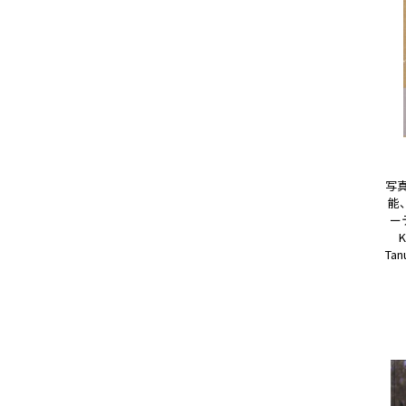
写真
能
ーテ
K
Tan