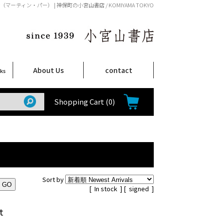
Parr（マーティン・パー） | 神保町の小宮山書店 / KOMIYAMA TOKYO
About Us
contact
oks
店舗案内
ご注文について
特定商取引法に関する表示
プライバシーポリシー
ム
取
て
て
て
Shop Infomation
How to Order
Shopping Cart
(0)
Sort by
[
In stock
] [
signed
]
t