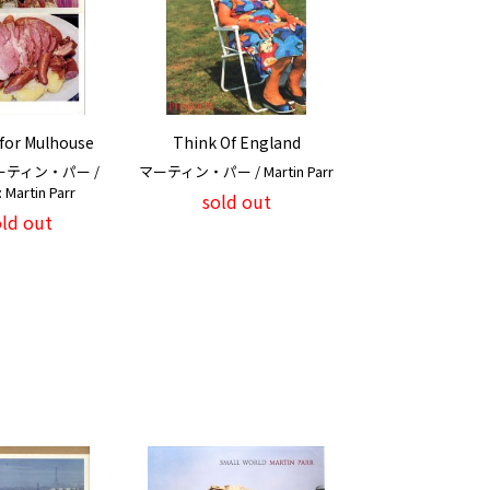
 for Mulhouse
Think Of England
ティン・パー /
マーティン・パー / Martin Parr
 Martin Parr
sold out
old out