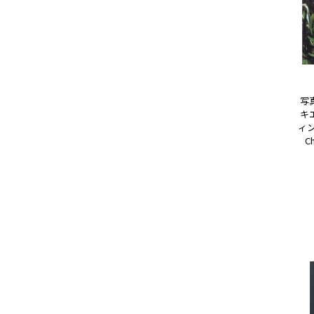
写
キ
ィン・
C