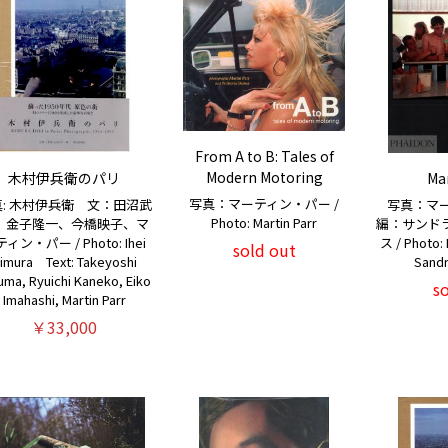
From A to B: Tales of
Modern Motoring
木村伊兵衛のパリ
Mar
写真：マーティン・パー /
: 木村伊兵衛 文：田沼武
写真：マ
Photo: Martin Parr
、金子隆一、今橋映子、マ
編：サンド
ィン・パー / Photo: Ihei
ス / Photo: 
sold out
imura Text: Takeyoshi
Sandra
uma, Ryuichi Kaneko, Eiko
s
Imahashi, Martin Parr
￥33,000