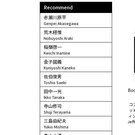
Recommend
赤瀬川原平
Genpei Akasegawa
荒木経惟
Nobuyoshi Araki
稲嶺啓一
Keiichi Inamine
金子國義
Kuniyoshi Kaneko
佐伯俊男
Toshio Saeki
Boo
田中一光
Ikko Tanaka
コ
寺山修司
ッ
Shuji Terayama
ィン
三島由紀夫
Jef
Yukio Mishima