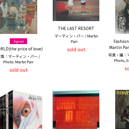
THE LAST RESORT
マーティン・パー / Martin
Fashion
Parr
Signed
Martin Pa
RLD(the price of love)
sold out
写真・編：マ
写真：マーティン・パー /
Photo, Ed
Photo: Martin Parr
s
sold out