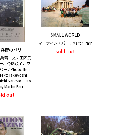
SMALL WORLD
マーティン・パー / Martin Parr
伊兵衛のパリ
sold out
伊兵衛 文：田沼武
一、今橋映子、マ
/ Photo: Ihei
ext: Takeyoshi
ichi Kaneko, Eiko
i, Martin Parr
old out