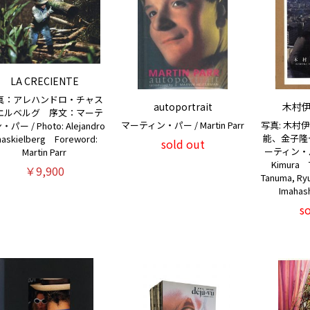
LA CRECIENTE
真：アレハンドロ・チャス
autoportrait
木村
エルベルグ 序文：マーテ
マーティン・パー / Martin Parr
写真: 木村
パー / Photo: Alejandro
能、金子隆
haskielberg Foreword:
sold out
ーティン・パー 
Martin Parr
Kimura T
￥9,900
Tanuma, Ryu
Imahash
s