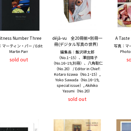
itness Number Three
déjà-vu 全20冊揃+別冊一
A Taste
冊(デジタル写真の世界）
マーティン・パー / Edit:
写真：マー
Martin Parr
Photo:
編集長：飯沢耕太郎
（No.1~15）、澤田陽子
sold out
s
（No.16~19,別冊）、八角聡仁
（No.20） / Editor in Chief:
Kotaro Iizawa（No.1~15）,
Yoko Sawada（No.16~19,
special issue）, Akihiko
Yasumi（No.20）
sold out