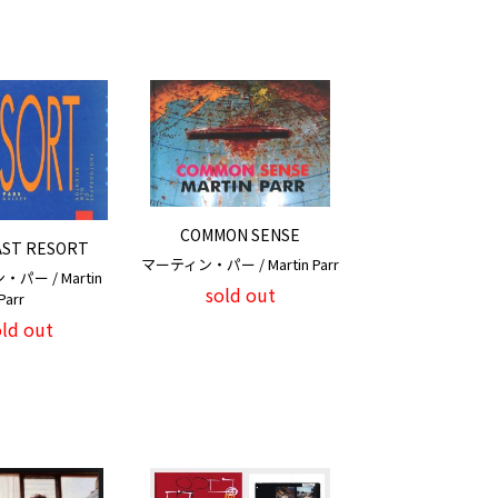
COMMON SENSE
AST RESORT
マーティン・パー / Martin Parr
パー / Martin
sold out
Parr
old out