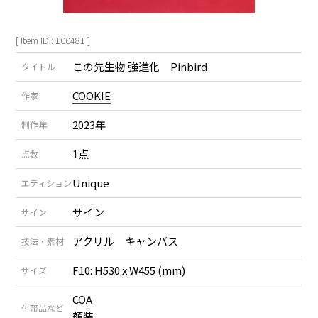
[ Item ID : 100481 ]
この先生物 強進化 Pinbird
タイトル
COOKIE
作家
2023年
制作年
1点
点数
Unique
エディション
サイン
サイン
アクリル キャンバス
技法・素材
F10: H530 x W455 (mm)
サイズ
COA
付帯品など
額装