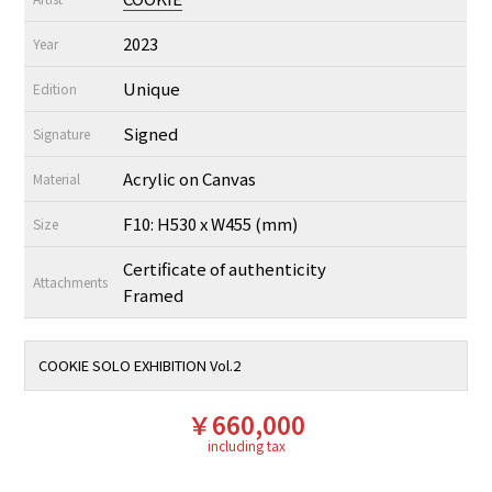
2023
Year
Unique
Edition
Signed
Signature
Acrylic on Canvas
Material
F10: H530 x W455 (mm)
Size
Certificate of authenticity
Attachments
Framed
COOKIE SOLO EXHIBITION Vol.2
￥660,000
including tax