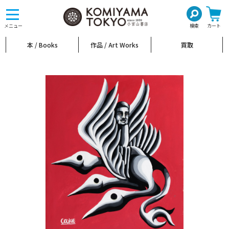
toggle
navigation
メニュー
検索
カート
本 / Books
作品 / Art Works
買取