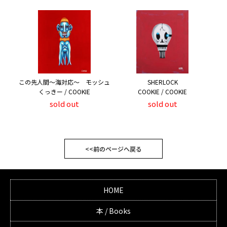
この先人間～海対応～ モッシュ
SHERLOCK
くっきー / COOKIE
COOKIE / COOKIE
sold out
sold out
<<前のページへ戻る
HOME
本 / Books