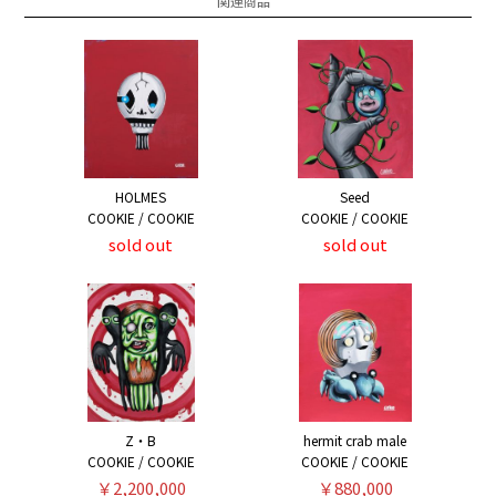
関連商品
HOLMES
Seed
COOKIE / COOKIE
COOKIE / COOKIE
sold out
sold out
Z・B
hermit crab male
COOKIE / COOKIE
COOKIE / COOKIE
￥2,200,000
￥880,000