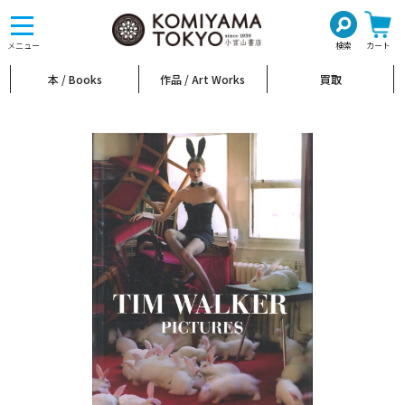
toggle
navigation
メニュー
検索
カート
本 / Books
作品 / Art Works
買取