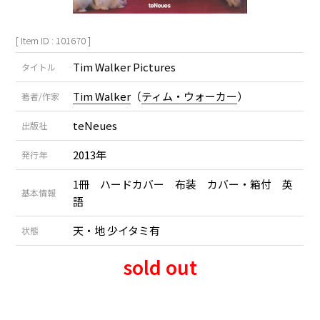
[ Item ID : 101670 ]
Tim Walker Pictures
タイトル
Tim Walker
（
ティム・ウォーカー
）
著者/作家
teNeues
出版社
2013年
発行年
1冊 ハードカバー 布装 カバー・箱付 英
基本情報
語
天・地 少イタミ有
状態
sold out