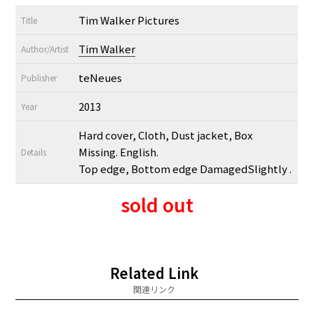
Tim Walker Pictures
Title
Tim Walker
Author/Artist
teNeues
Publisher
2013
Year
Hard cover, Cloth, Dust jacket, Box
Missing. English.
Details
Top edge, Bottom edge DamagedSlightly .
sold out
Related Link
関連リンク