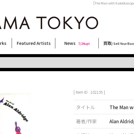
［The Man with Kaleidosc
rks
Featured Artists
News
買取
7/24up!
/ Sell Your Bo
ィー
ート
ス
orks
稲嶺啓一(東風終)
村田言恵
丸岡和吾
Rico Casella
キム・ロートン
菅谷晋一
柴田亜美
内藤啓介
CHRIS
三島剛
大類信
内藤ルネ
横尾忠則
二本木里美
大西洋介
秋赤音
三島由紀夫
須藤昌人
COOKIE
森山大道
林月光
天野タケル
春川ナミオ
北島敬三
佐伯俊男
新着・おすすめ商品
フェア・イベント情報
お店からのお知らせ
買取ブログ
買取専用フォー
古書 / 古本の買
美術品の買取
出張買取につい
宅配買取につい
店頭買取につい
よくある質問
9/7up!
6/1up!
7/24up!
 ART LABEL
Keiichi Inamine(kochishun)
Kotoe Murata
Kazumichi Maruoka
(Babybrush)
Kim Laughton
Shinichi Sugaya
Ami Shibata
Keisuke Naito
CHRIS
Go Mishima
Makoto Ohrui
Rune Naito
Tadanori Yokoo
Satomi Nihongi
Yosuke Onishi
AKIAKANE
Yukio Mishima
Masato Sudo
野性爆弾くっきー！
Daido Moriyama
Gekko Hayashi
TAKERU AMANO
Namio Harukawa
Keizo Kitajima
Toshio Saeki
[ Item ID : 102135 ]
タイトル
The Man wi
著者/作家
Alan Al