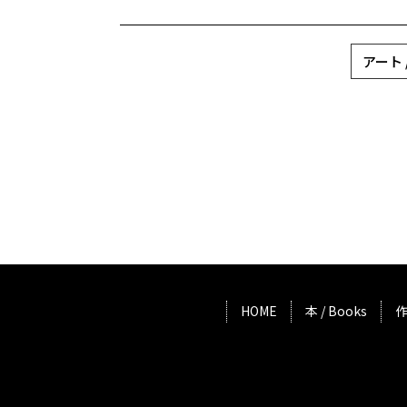
アート 
HOME
本 / Books
作