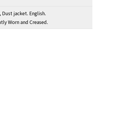
 Dust jacket. English.
htly Worn and Creased.