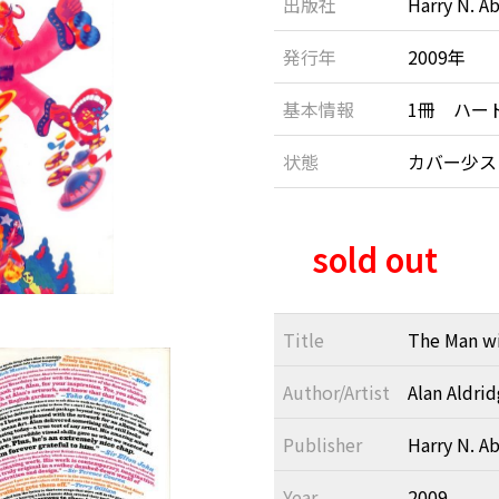
出版社
Harry N. A
発行年
2009年
基本情報
1冊 ハー
状態
カバー少ス
sold out
Title
The Man wi
Author/Artist
Alan Aldri
Publisher
Harry N. A
Year
2009