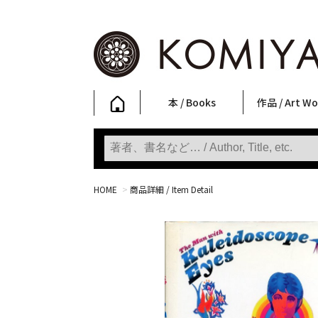
本 / Books
作品 / Art Wo
写真集
ファッション
アート / 美術
文学・人文
日本文化
新刊
SALE
フォトグラフ
ポスター
ストリートア
立体・その他
アートワーク
Primary Artw
版画
Photobooks
Fashion
Art
Literature & Humanities
Japanese Culture
New Books
SALE
Photography
Posters
Street Art
Sculptures / etc
Art Works
KOMIYAMA TOKYO
Prints
HOME
>
商品詳細 / Item Detail