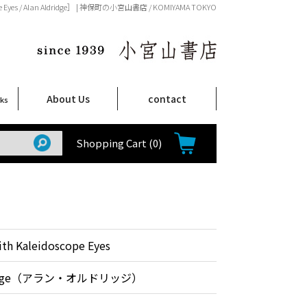
ope Eyes / Alan Aldridge］ | 神保町の小宮山書店 / KOMIYAMA TOKYO
About Us
contact
oks
店舗案内
ご注文について
特定商取引法に関する表示
プライバシーポリシー
ム
取
て
て
て
Shop Infomation
How to Order
Shopping Cart
(0)
th Kaleidoscope Eyes
dridge（アラン・オルドリッジ）