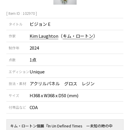
[ Item ID : 102970 ]
ビジョン E
タイトル
Kim Laughton
（
キム・ロートン
）
作家
2024
制作年
1点
点数
Unique
エディション
アクリルパネル グロス レジン
技法・素材
H368 x W368 x D50 (mm)
サイズ
COA
付帯品など
キム・ロートン個展『In Un Defined Times ー未知の時の中