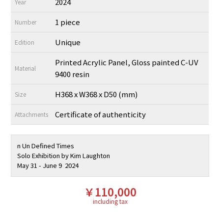
2024
Year
1 piece
Number
Unique
Edition
Printed Acrylic Panel, Gloss painted C-UV
Material
9400 resin
H368 x W368 x D50 (mm)
Size
Certificate of authenticity
Attachments
n Un Defined Times
Solo Exhibition by Kim Laughton
May 31 - June 9 2024
￥110,000
including tax