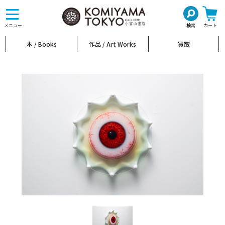
toggle
navigation
メニュー
検索
カート
本 / Books
作品 / Art Works
買取