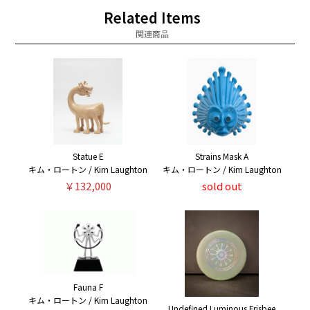
Related Items
関連商品
Statue E
Strains Mask A
キム・ロートン / Kim Laughton
キム・ロートン / Kim Laughton
￥132,000
sold out
Fauna F
キム・ロートン / Kim Laughton
Undefined Luminous Frisbee